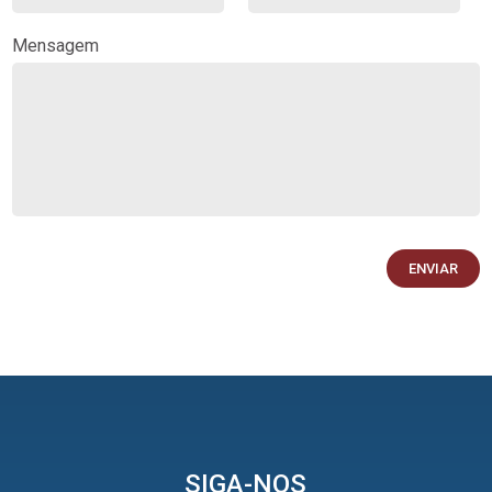
Mensagem
Diocese tem novos
coordenadores pastorais
30/11/2023
Notícias da Diocese
SIGA-NOS