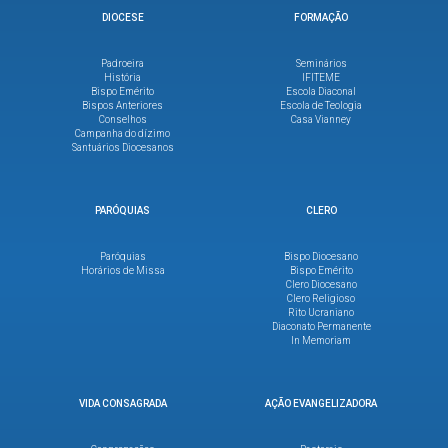
DIOCESE
FORMAÇÃO
Padroeira
Seminários
História
IFITEME
Bispo Emérito
Escola Diaconal
Bispos Anteriores
Escola de Teologia
Conselhos
Casa Vianney
Campanha do dízimo
Santuários Diocesanos
PARÓQUIAS
CLERO
Paróquias
Bispo Diocesano
Horários de Missa
Bispo Emérito
Clero Diocesano
Clero Religioso
Rito Ucraniano
Diaconato Permanente
In Memoriam
VIDA CONSAGRADA
AÇÃO EVANGELIZADORA