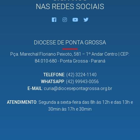
NAS REDES SOCIAIS
Pastorais sociais participam de
encontro
11/02/2023
DIOCESE DE PONTA GROSSA
Notícias da Diocese
Pça. Marechal Floriano Peixoto, 581 – 1º Andar Centro | CEP:
84.010-680 - Ponta Grossa - Paraná
TELEFONE
:
(42) 3224-1140
WHATSAPP
:
(42) 99943-0056
E-MAIL
:
curia@diocesepontagrossa.org.br
ATENDIMENTO
: Segunda a sexta-feira das 8h às 12h e das 13h e
30min às 17h e 30min