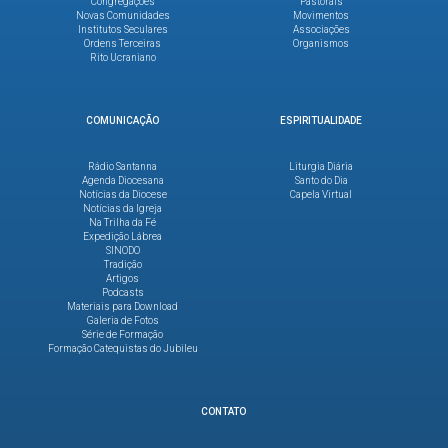
Congregações
Pastorais
Novas Comunidades
Movimentos
Institutos Seculares
Associações
Ordens Terceiras
Organismos
Rito Ucraniano
COMUNICAÇÃO
ESPIRITUALIDADE
Rádio Santanna
Liturgia Diária
Agenda Diocesana
Santo do Dia
Notícias da Diocese
Capela Virtual
Notícias da Igreja
Na Trilha da Fé
Expedição Lábrea
SINODO
Tradição
Artigos
Podcasts
Materiais para Download
Galeria de Fotos
Série de Formação
Formação Catequistas do Jubileu
CONTATO