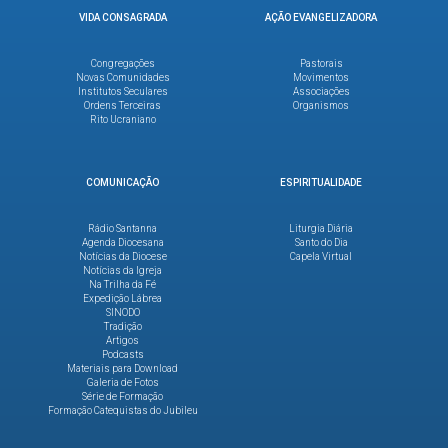
VIDA CONSAGRADA
AÇÃO EVANGELIZADORA
Congregações
Pastorais
Novas Comunidades
Movimentos
Institutos Seculares
Associações
Ordens Terceiras
Organismos
Rito Ucraniano
COMUNICAÇÃO
ESPIRITUALIDADE
Rádio Santanna
Liturgia Diária
Agenda Diocesana
Santo do Dia
Notícias da Diocese
Capela Virtual
Notícias da Igreja
Na Trilha da Fé
Expedição Lábrea
SINODO
Tradição
Artigos
Podcasts
Materiais para Download
Galeria de Fotos
Série de Formação
Formação Catequistas do Jubileu