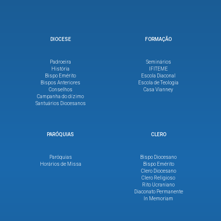
DIOCESE
FORMAÇÃO
Padroeira
Seminários
História
IFITEME
Bispo Emérito
Escola Diaconal
Bispos Anteriores
Escola de Teologia
Conselhos
Casa Vianney
Campanha do dízimo
Santuários Diocesanos
PARÓQUIAS
CLERO
Paróquias
Bispo Diocesano
Horários de Missa
Bispo Emérito
Clero Diocesano
Clero Religioso
Rito Ucraniano
Diaconato Permanente
In Memoriam