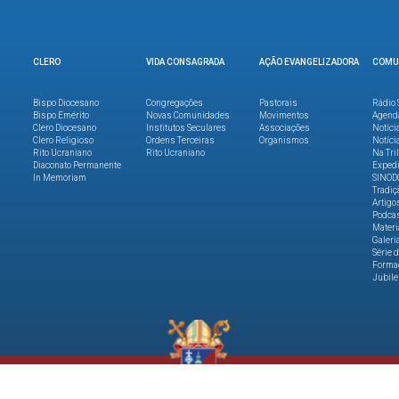
CLERO
VIDA CONSAGRADA
AÇÃO EVANGELIZADORA
COMU
Bispo Diocesano
Congregações
Pastorais
Rádio 
Bispo Emérito
Novas Comunidades
Movimentos
Agend
Clero Diocesano
Institutos Seculares
Associações
Notíci
Clero Religioso
Ordens Terceiras
Organismos
Notíci
Rito Ucraniano
Rito Ucraniano
Na Tri
Diaconato Permanente
Expedi
In Memoriam
SINOD
Tradiç
Artigo
Podca
Materi
Galeri
Série 
Formaç
Jubile