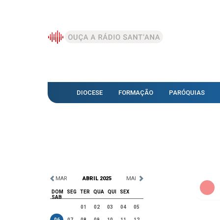
DIOCESE
FORMAÇÃO
PARÓQUIAS
MAR
ABRIL 2025
MAI
DOM
SEG
TER
QUA
QUI
SEX
SAB
01
02
03
04
05
06
07
08
09
10
11
12