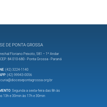
SE DE PONTA GROSSA
rechal Floriano Peixoto, 581 – 1º Andar
| CEP: 84.010-680 - Ponta Grossa - Paraná
NE
:
(42) 3224-1140
APP
:
(42) 99943-0056
:
curia@diocesepontagrossa.org.br
IMENTO
: Segunda a sexta-feira das 8h às
as 13h e 30min às 17h e 30min