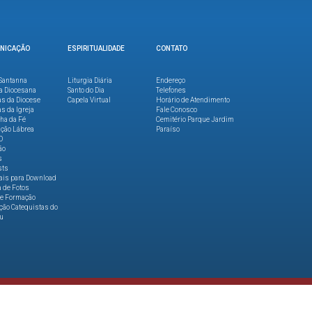
NICAÇÃO
ESPIRITUALIDADE
CONTATO
Santanna
Liturgia Diária
Endereço
a Diocesana
Santo do Dia
Telefones
as da Diocese
Capela Virtual
Horário de Atendimento
as da Igreja
Fale Conosco
lha da Fé
Cemitério Parque Jardim
ção Lábrea
Paraíso
O
ão
s
sts
ais para Download
a de Fotos
de Formação
ão Catequistas do
u