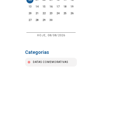
13
14
15
16
17
18
19
20
21
22
23
24
25
26
27
28
29
30
HOJE, 08/08/2026
Categorias
DATAS COMEMORATIVAS