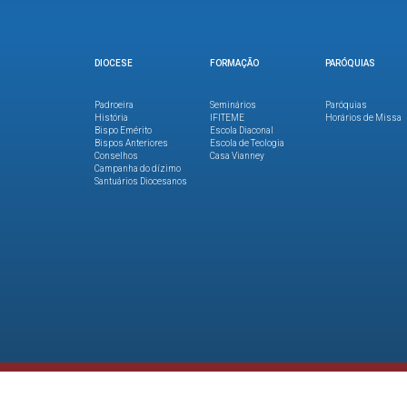
DIOCESE
FORMAÇÃO
PARÓQUIAS
Padroeira
Seminários
Paróquias
História
IFITEME
Horários de Missa
Bispo Emérito
Escola Diaconal
Bispos Anteriores
Escola de Teologia
Conselhos
Casa Vianney
Campanha do dízimo
Santuários Diocesanos
Copyright © Diocese de Ponta Grossa 2026. Direitos reservados.