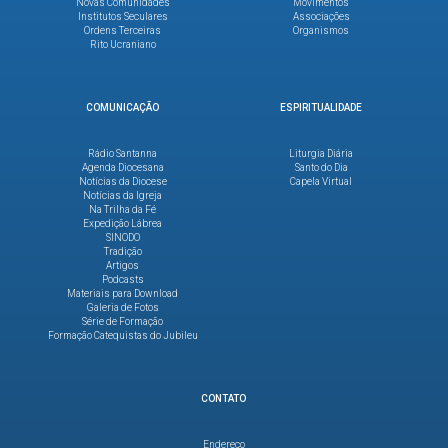
Novas Comunidades
Movimentos
Institutos Seculares
Associações
Ordens Terceiras
Organismos
Rito Ucraniano
COMUNICAÇÃO
ESPIRITUALIDADE
Rádio Santanna
Liturgia Diária
Agenda Diocesana
Santo do Dia
Notícias da Diocese
Capela Virtual
Notícias da Igreja
Na Trilha da Fé
Expedição Lábrea
SINODO
Tradição
Artigos
Podcasts
Materiais para Download
Galeria de Fotos
Série de Formação
Formação Catequistas do Jubileu
CONTATO
Endereço