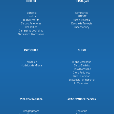
DIOCESE
FORMAÇÃO
Padroeira
Seminários
História
IFITEME
Bispo Emérito
Escola Diaconal
Bispos Anteriores
Escola de Teologia
Conselhos
Casa Vianney
Campanha do dízimo
Santuários Diocesanos
PARÓQUIAS
CLERO
Paróquias
Bispo Diocesano
Horários de Missa
Bispo Emérito
Clero Diocesano
Clero Religioso
Rito Ucraniano
Diaconato Permanente
In Memoriam
VIDA CONSAGRADA
AÇÃO EVANGELIZADORA
Congregações
Pastorais