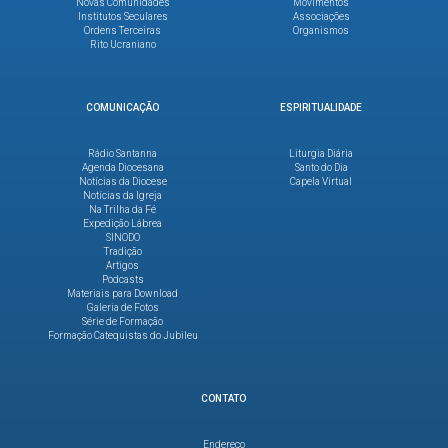
Novas Comunidades
Movimentos
Institutos Seculares
Associações
Ordens Terceiras
Organismos
Rito Ucraniano
COMUNICAÇÃO
ESPIRITUALIDADE
Rádio Santanna
Liturgia Diária
Agenda Diocesana
Santo do Dia
Notícias da Diocese
Capela Virtual
Notícias da Igreja
Na Trilha da Fé
Expedição Lábrea
SINODO
Tradição
Artigos
Podcasts
Materiais para Download
Galeria de Fotos
Série de Formação
Formação Catequistas do Jubileu
CONTATO
Endereço