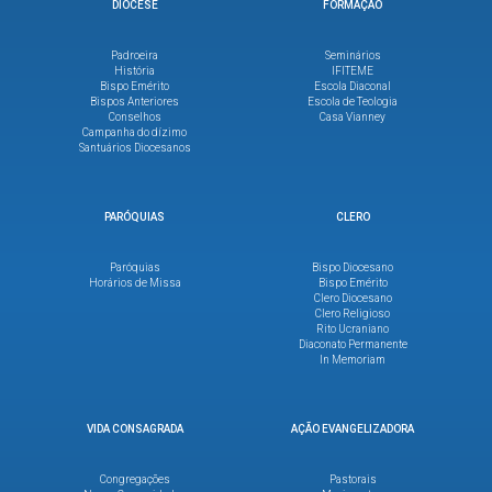
DIOCESE
FORMAÇÃO
Padroeira
Seminários
História
IFITEME
Bispo Emérito
Escola Diaconal
Bispos Anteriores
Escola de Teologia
Conselhos
Casa Vianney
Campanha do dízimo
Santuários Diocesanos
PARÓQUIAS
CLERO
Paróquias
Bispo Diocesano
Horários de Missa
Bispo Emérito
Clero Diocesano
Clero Religioso
Rito Ucraniano
Diaconato Permanente
In Memoriam
VIDA CONSAGRADA
AÇÃO EVANGELIZADORA
Congregações
Pastorais