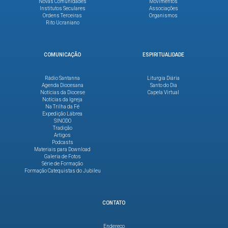
Novas Comunidades
Movimentos
Institutos Seculares
Associações
Ordens Terceiras
Organismos
Rito Ucraniano
COMUNICAÇÃO
ESPIRITUALIDADE
Rádio Santanna
Liturgia Diária
Agenda Diocesana
Santo do Dia
Notícias da Diocese
Capela Virtual
Notícias da Igreja
Na Trilha da Fé
Expedição Lábrea
SINODO
Tradição
Artigos
Podcasts
Materiais para Download
Galeria de Fotos
Série de Formação
Formação Catequistas do Jubileu
CONTATO
Endereço