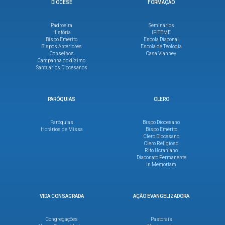
DIOCESE
FORMAÇÃO
Padroeira
Seminários
História
IFITEME
Bispo Emérito
Escola Diaconal
Bispos Anteriores
Escola de Teologia
Conselhos
Casa Vianney
Campanha do dízimo
Santuários Diocesanos
PARÓQUIAS
CLERO
Paróquias
Bispo Diocesano
Horários de Missa
Bispo Emérito
Clero Diocesano
Clero Religioso
Rito Ucraniano
Diaconato Permanente
In Memoriam
VIDA CONSAGRADA
AÇÃO EVANGELIZADORA
Congregações
Pastorais