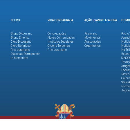
CLERO
VIDA CONSAGRADA
AÇÃO EVANGELIZADORA
COMU
Bispo Diocesano
Congregações
Pastorais
Rádio 
Bispo Emérito
Novas Comunidades
Movimentos
Agend
Clero Diocesano
Institutos Seculares
Associações
Notíci
Clero Religioso
Ordens Terceiras
Organismos
Notíci
Rito Ucraniano
Rito Ucraniano
Na Tri
Diaconato Permanente
Expedi
In Memoriam
SINOD
Tradiç
Artigo
Podca
Materi
Galeri
Série 
Formaç
Jubile