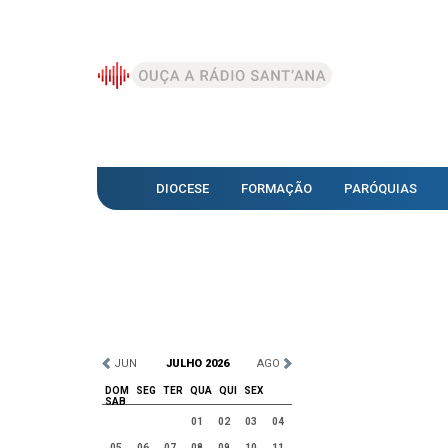
DIOCESE
FORMAÇÃO
PARÓQUIAS
JUN
JULHO 2026
AGO
DOM
SEG
TER
QUA
QUI
SEX
SAB
01
02
03
04
05
06
07
08
09
10
11