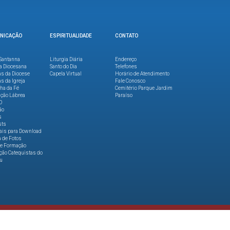
NICAÇÃO
ESPIRITUALIDADE
CONTATO
Santanna
Liturgia Diária
Endereço
a Diocesana
Santo do Dia
Telefones
as da Diocese
Capela Virtual
Horário de Atendimento
as da Igreja
Fale Conosco
lha da Fé
Cemitério Parque Jardim
ção Lábrea
Paraíso
O
ão
s
sts
ais para Download
a de Fotos
de Formação
ão Catequistas do
u