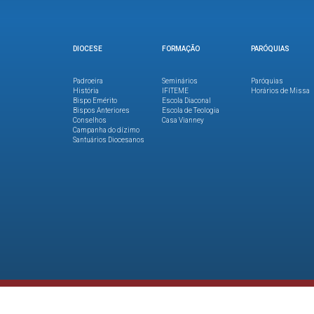
DIOCESE
FORMAÇÃO
PARÓQUIAS
Padroeira
Seminários
Paróquias
História
IFITEME
Horários de Missa
Bispo Emérito
Escola Diaconal
Bispos Anteriores
Escola de Teologia
Conselhos
Casa Vianney
Campanha do dízimo
Santuários Diocesanos
Copyright © Diocese de Ponta Grossa 2026. Direitos reservados.