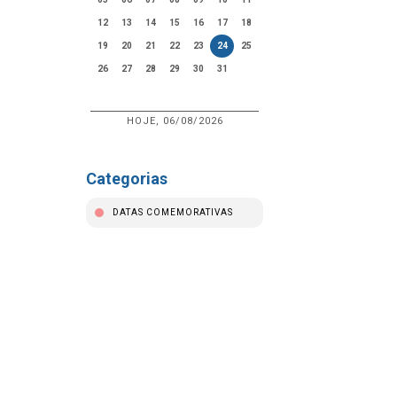
12
13
14
15
16
17
18
19
20
21
22
23
24
25
26
27
28
29
30
31
HOJE, 06/08/2026
Categorias
DATAS COMEMORATIVAS