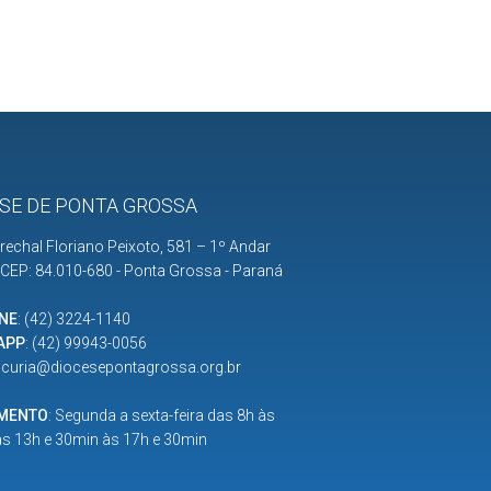
SE DE PONTA GROSSA
rechal Floriano Peixoto, 581 – 1º Andar
| CEP: 84.010-680 - Ponta Grossa - Paraná
NE
:
(42) 3224-1140
APP
:
(42) 99943-0056
:
curia@diocesepontagrossa.org.br
IMENTO
: Segunda a sexta-feira das 8h às
as 13h e 30min às 17h e 30min