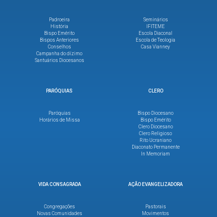
Padroeira
Seminários
História
IFITEME
Bispo Emérito
Escola Diaconal
Bispos Anteriores
Escola de Teologia
Conselhos
Casa Vianney
Campanha do dízimo
Santuários Diocesanos
PARÓQUIAS
CLERO
Paróquias
Bispo Diocesano
Horários de Missa
Bispo Emérito
Clero Diocesano
Clero Religioso
Rito Ucraniano
Diaconato Permanente
In Memoriam
VIDA CONSAGRADA
AÇÃO EVANGELIZADORA
Congregações
Pastorais
Novas Comunidades
Movimentos