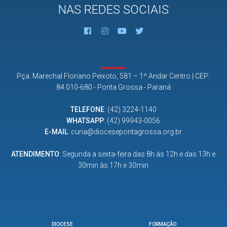
NAS REDES SOCIAIS
Pça. Marechal Floriano Peixoto, 581 – 1º Andar Centro | CEP:
84.010-680 - Ponta Grossa - Paraná
TELEFONE
:
(42) 3224-1140
WHATSAPP
:
(42) 99943-0056
E-MAIL
:
curia@diocesepontagrossa.org.br
ATENDIMENTO
: Segunda a sexta-feira das 8h às 12h e das 13h e
30min às 17h e 30min
DIOCESE
FORMAÇÃO