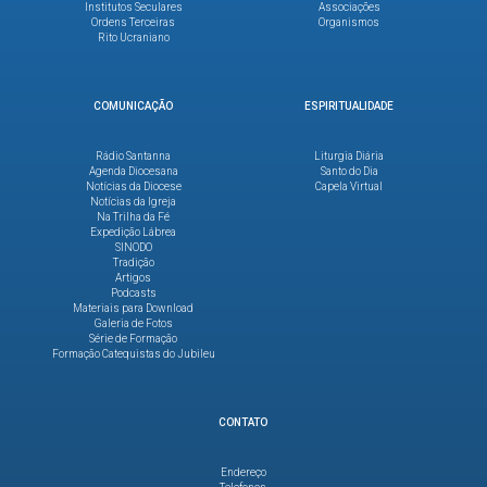
Institutos Seculares
Associações
Ordens Terceiras
Organismos
Rito Ucraniano
COMUNICAÇÃO
ESPIRITUALIDADE
Rádio Santanna
Liturgia Diária
Agenda Diocesana
Santo do Dia
Notícias da Diocese
Capela Virtual
Notícias da Igreja
Na Trilha da Fé
Expedição Lábrea
SINODO
Tradição
Artigos
Podcasts
Materiais para Download
Galeria de Fotos
Série de Formação
Formação Catequistas do Jubileu
CONTATO
Endereço