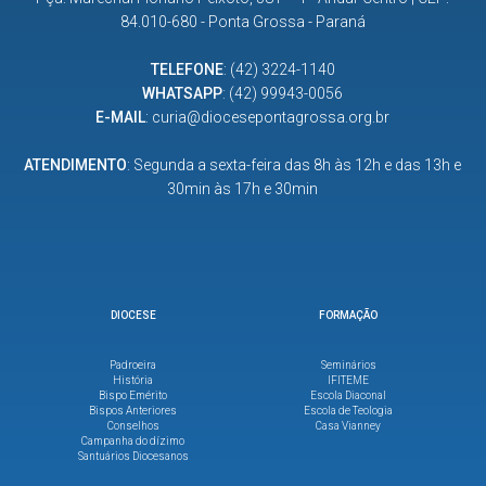
84.010-680 - Ponta Grossa - Paraná
TELEFONE
:
(42) 3224-1140
WHATSAPP
:
(42) 99943-0056
E-MAIL
:
curia@diocesepontagrossa.org.br
ATENDIMENTO
: Segunda a sexta-feira das 8h às 12h e das 13h e
30min às 17h e 30min
DIOCESE
FORMAÇÃO
Padroeira
Seminários
História
IFITEME
Bispo Emérito
Escola Diaconal
Bispos Anteriores
Escola de Teologia
Conselhos
Casa Vianney
Campanha do dízimo
Santuários Diocesanos