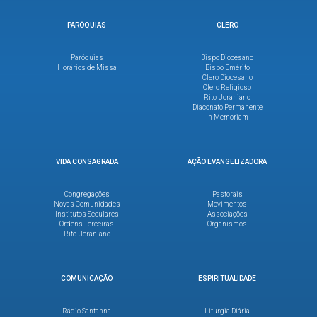
PARÓQUIAS
CLERO
Paróquias
Bispo Diocesano
Horários de Missa
Bispo Emérito
Clero Diocesano
Clero Religioso
Rito Ucraniano
Diaconato Permanente
In Memoriam
VIDA CONSAGRADA
AÇÃO EVANGELIZADORA
Congregações
Pastorais
Novas Comunidades
Movimentos
Institutos Seculares
Associações
Ordens Terceiras
Organismos
Rito Ucraniano
COMUNICAÇÃO
ESPIRITUALIDADE
Rádio Santanna
Liturgia Diária