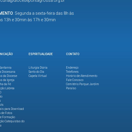
:
curia@diocesepontagrossa.org.br
IMENTO
: Segunda a sexta-feira das 8h às
as 13h e 30min às 17h e 30min
NICAÇÃO
ESPIRITUALIDADE
CONTATO
Santanna
Liturgia Diária
Endereço
a Diocesana
Santo do Dia
Telefones
as da Diocese
Capela Virtual
Horário de Atendimento
as da Igreja
Fale Conosco
lha da Fé
Cemitério Parque Jardim
ção Lábrea
Paraíso
O
ão
s
sts
ais para Download
a de Fotos
de Formação
ão Catequistas do
u