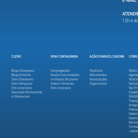
E-MAIL
ATEND
12h e d
CLERO
VIDA CONSAGRADA
AÇÃO EVANGELIZADORA
COMU
Bispo Diocesano
Congregações
Pastorais
Rádio 
Bispo Emérito
Novas Comunidades
Movimentos
Agend
Clero Diocesano
Institutos Seculares
Associações
Notíci
Clero Religioso
Ordens Terceiras
Organismos
Notíci
Rito Ucraniano
Rito Ucraniano
Na Tri
Diaconato Permanente
Expedi
In Memoriam
SINOD
Tradiç
Artigo
Podca
Materi
Galeri
Série 
Formaç
Jubile