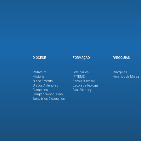
DIOCESE
FORMAÇÃO
PARÓQUIAS
Padroeira
Seminários
Paróquias
História
IFITEME
Horários de Missa
Bispo Emérito
Escola Diaconal
Bispos Anteriores
Escola de Teologia
Conselhos
Casa Vianney
Campanha do dízimo
Santuários Diocesanos