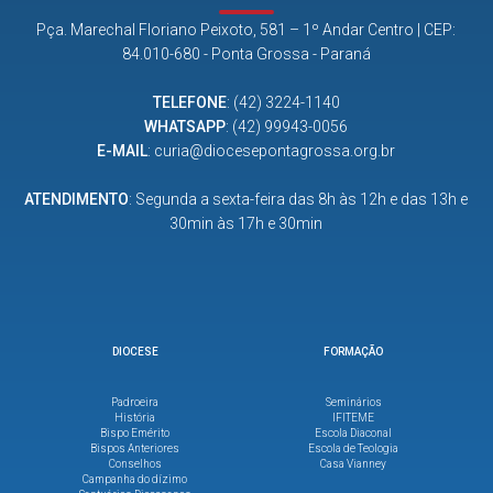
Pça. Marechal Floriano Peixoto, 581 – 1º Andar Centro | CEP:
84.010-680 - Ponta Grossa - Paraná
TELEFONE
:
(42) 3224-1140
WHATSAPP
:
(42) 99943-0056
E-MAIL
:
curia@diocesepontagrossa.org.br
ATENDIMENTO
: Segunda a sexta-feira das 8h às 12h e das 13h e
30min às 17h e 30min
DIOCESE
FORMAÇÃO
Padroeira
Seminários
História
IFITEME
Bispo Emérito
Escola Diaconal
Bispos Anteriores
Escola de Teologia
Conselhos
Casa Vianney
Campanha do dízimo