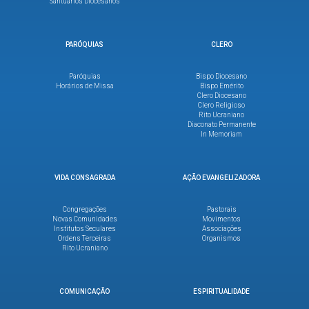
Santuários Diocesanos
PARÓQUIAS
CLERO
Paróquias
Bispo Diocesano
Horários de Missa
Bispo Emérito
Clero Diocesano
Clero Religioso
Rito Ucraniano
Diaconato Permanente
In Memoriam
VIDA CONSAGRADA
AÇÃO EVANGELIZADORA
Congregações
Pastorais
Novas Comunidades
Movimentos
Institutos Seculares
Associações
Ordens Terceiras
Organismos
Rito Ucraniano
COMUNICAÇÃO
ESPIRITUALIDADE