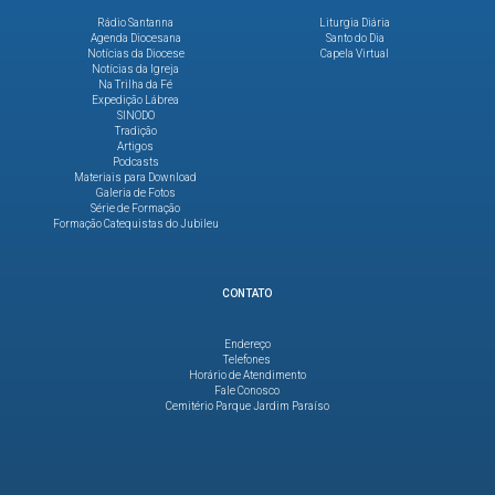
Rádio Santanna
Liturgia Diária
Agenda Diocesana
Santo do Dia
Notícias da Diocese
Capela Virtual
Notícias da Igreja
Na Trilha da Fé
Expedição Lábrea
SINODO
Tradição
Artigos
Podcasts
Materiais para Download
Galeria de Fotos
Série de Formação
Formação Catequistas do Jubileu
CONTATO
Endereço
Telefones
Horário de Atendimento
Fale Conosco
Cemitério Parque Jardim Paraíso