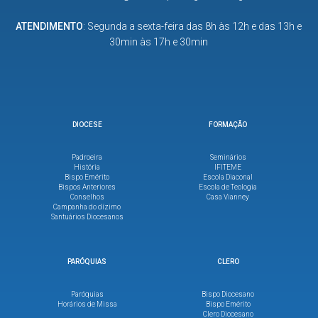
ATENDIMENTO
: Segunda a sexta-feira das 8h às 12h e das 13h e
30min às 17h e 30min
DIOCESE
FORMAÇÃO
Padroeira
Seminários
História
IFITEME
Bispo Emérito
Escola Diaconal
Bispos Anteriores
Escola de Teologia
Conselhos
Casa Vianney
Campanha do dízimo
Santuários Diocesanos
PARÓQUIAS
CLERO
Paróquias
Bispo Diocesano
Horários de Missa
Bispo Emérito
Clero Diocesano