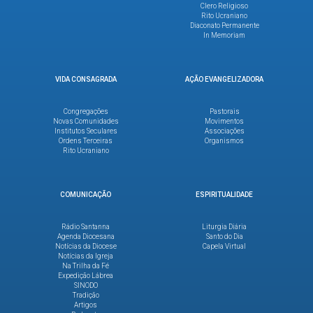
Clero Religioso
Rito Ucraniano
Diaconato Permanente
In Memoriam
VIDA CONSAGRADA
AÇÃO EVANGELIZADORA
Congregações
Pastorais
Novas Comunidades
Movimentos
Institutos Seculares
Associações
Ordens Terceiras
Organismos
Rito Ucraniano
COMUNICAÇÃO
ESPIRITUALIDADE
Rádio Santanna
Liturgia Diária
Agenda Diocesana
Santo do Dia
Notícias da Diocese
Capela Virtual
Notícias da Igreja
Na Trilha da Fé
Expedição Lábrea
SINODO
Tradição
Artigos