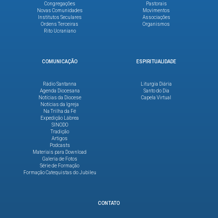
Congregações
Pastorais
Novas Comunidades
Movimentos
Institutos Seculares
Associações
Ordens Terceiras
Organismos
Rito Ucraniano
COMUNICAÇÃO
ESPIRITUALIDADE
Rádio Santanna
Liturgia Diária
Agenda Diocesana
Santo do Dia
Notícias da Diocese
Capela Virtual
Notícias da Igreja
Na Trilha da Fé
Expedição Lábrea
SINODO
Tradição
Artigos
Podcasts
Materiais para Download
Galeria de Fotos
Série de Formação
Formação Catequistas do Jubileu
CONTATO