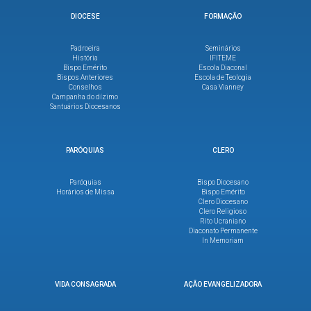
DIOCESE
FORMAÇÃO
Padroeira
Seminários
História
IFITEME
Bispo Emérito
Escola Diaconal
Bispos Anteriores
Escola de Teologia
Conselhos
Casa Vianney
Campanha do dízimo
Santuários Diocesanos
PARÓQUIAS
CLERO
Paróquias
Bispo Diocesano
Horários de Missa
Bispo Emérito
Clero Diocesano
Clero Religioso
Rito Ucraniano
Diaconato Permanente
In Memoriam
VIDA CONSAGRADA
AÇÃO EVANGELIZADORA