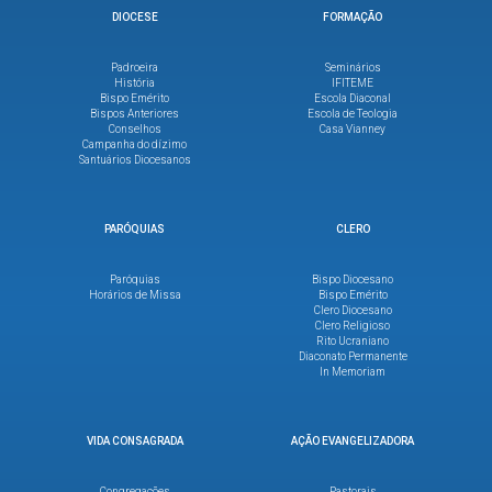
DIOCESE
FORMAÇÃO
Padroeira
Seminários
História
IFITEME
Bispo Emérito
Escola Diaconal
Bispos Anteriores
Escola de Teologia
Conselhos
Casa Vianney
Campanha do dízimo
Santuários Diocesanos
PARÓQUIAS
CLERO
Paróquias
Bispo Diocesano
Horários de Missa
Bispo Emérito
Clero Diocesano
Clero Religioso
Rito Ucraniano
Diaconato Permanente
In Memoriam
VIDA CONSAGRADA
AÇÃO EVANGELIZADORA
Congregações
Pastorais