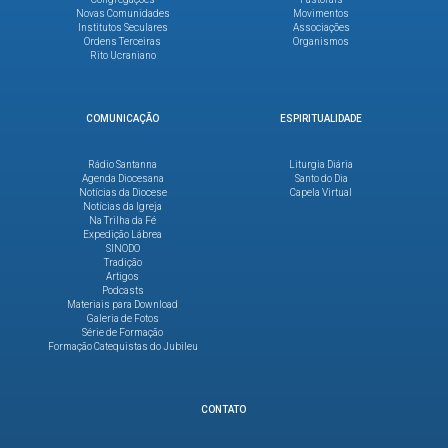
Novas Comunidades
Movimentos
Institutos Seculares
Associações
Ordens Terceiras
Organismos
Rito Ucraniano
COMUNICAÇÃO
ESPIRITUALIDADE
Rádio Santanna
Liturgia Diária
Agenda Diocesana
Santo do Dia
Notícias da Diocese
Capela Virtual
Notícias da Igreja
Na Trilha da Fé
Expedição Lábrea
SINODO
Tradição
Artigos
Podcasts
Materiais para Download
Galeria de Fotos
Série de Formação
Formação Catequistas do Jubileu
CONTATO