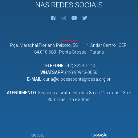
NAS REDES SOCIAIS
Pça. Marechal Floriano Peixoto, 581 – 1º Andar Centro | CEP:
84.010-680 - Ponta Grossa - Paraná
TELEFONE
:
(42) 3224-1140
WHATSAPP
:
(42) 99943-0056
E-MAIL
:
curia@diocesepontagrossa.org.br
ATENDIMENTO
: Segunda a sexta-feira das 8h às 12h e das 13h e
30min às 17h e 30min
DIOCESE
FORMAÇÃO