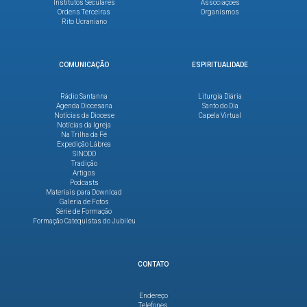
Institutos Seculares
Associações
Ordens Terceiras
Organismos
Rito Ucraniano
COMUNICAÇÃO
ESPIRITUALIDADE
Rádio Santanna
Liturgia Diária
Agenda Diocesana
Santo do Dia
Notícias da Diocese
Capela Virtual
Notícias da Igreja
Na Trilha da Fé
Expedição Lábrea
SINODO
Tradição
Artigos
Podcasts
Materiais para Download
Galeria de Fotos
Série de Formação
Formação Catequistas do Jubileu
CONTATO
Endereço
Telefones