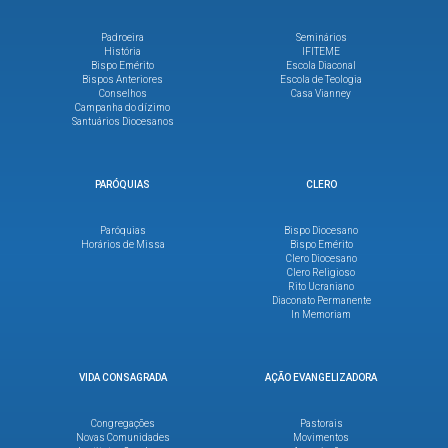
Padroeira
Seminários
História
IFITEME
Bispo Emérito
Escola Diaconal
Bispos Anteriores
Escola de Teologia
Conselhos
Casa Vianney
Campanha do dízimo
Santuários Diocesanos
PARÓQUIAS
CLERO
Paróquias
Bispo Diocesano
Horários de Missa
Bispo Emérito
Clero Diocesano
Clero Religioso
Rito Ucraniano
Diaconato Permanente
In Memoriam
VIDA CONSAGRADA
AÇÃO EVANGELIZADORA
Congregações
Pastorais
Novas Comunidades
Movimentos