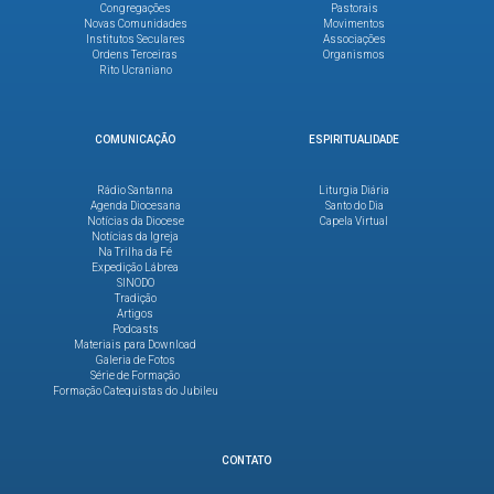
Congregações
Pastorais
Novas Comunidades
Movimentos
Institutos Seculares
Associações
Ordens Terceiras
Organismos
Rito Ucraniano
COMUNICAÇÃO
ESPIRITUALIDADE
Rádio Santanna
Liturgia Diária
Agenda Diocesana
Santo do Dia
Notícias da Diocese
Capela Virtual
Notícias da Igreja
Na Trilha da Fé
Expedição Lábrea
SINODO
Tradição
Artigos
Podcasts
Materiais para Download
Galeria de Fotos
Série de Formação
Formação Catequistas do Jubileu
CONTATO