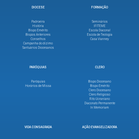
DIOCESE
FORMAÇÃO
Padroeira
Seminários
História
IFITEME
Bispo Emérito
Escola Diaconal
Bispos Anteriores
Escola de Teologia
Conselhos
Casa Vianney
Campanha do dízimo
Santuários Diocesanos
PARÓQUIAS
CLERO
Paróquias
Bispo Diocesano
Horários de Missa
Bispo Emérito
Clero Diocesano
Clero Religioso
Rito Ucraniano
Diaconato Permanente
In Memoriam
VIDA CONSAGRADA
AÇÃO EVANGELIZADORA