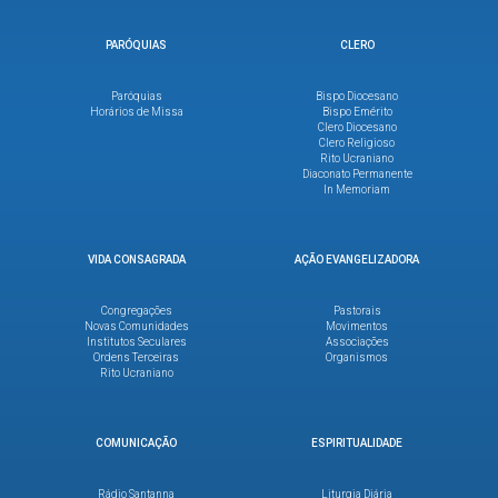
PARÓQUIAS
CLERO
Paróquias
Bispo Diocesano
Horários de Missa
Bispo Emérito
Clero Diocesano
Clero Religioso
Rito Ucraniano
Diaconato Permanente
In Memoriam
VIDA CONSAGRADA
AÇÃO EVANGELIZADORA
Congregações
Pastorais
Novas Comunidades
Movimentos
Institutos Seculares
Associações
Ordens Terceiras
Organismos
Rito Ucraniano
COMUNICAÇÃO
ESPIRITUALIDADE
Rádio Santanna
Liturgia Diária