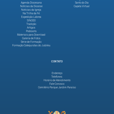
Agenda Diocesana
Santo do Dia
Notícias da Diocese
Capela Virtual
Notícias da Igreja
Na Trilha da Fé
Expedição Lábrea
SINODO
Tradição
Artigos
Podcasts
Materiais para Download
Galeria de Fotos
Série de Formação
Formação Catequistas do Jubileu
CONTATO
Endereço
Telefones
Horário de Atendimento
Fale Conosco
Cemitério Parque Jardim Paraíso