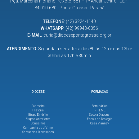
Pça. Marechal Floriano Peixoto, 581 – 1º Andar Centro | CEP:
84.010-680 - Ponta Grossa - Paraná
TELEFONE
:
(42) 3224-1140
WHATSAPP
:
(42) 99943-0056
E-MAIL
:
curia@diocesepontagrossa.org.br
ATENDIMENTO
: Segunda a sexta-feira das 8h às 12h e das 13h e
30min às 17h e 30min
DIOCESE
FORMAÇÃO
Padroeira
Seminários
História
IFITEME
Bispo Emérito
Escola Diaconal
Bispos Anteriores
Escola de Teologia
Conselhos
Casa Vianney
Campanha do dízimo
Santuários Diocesanos