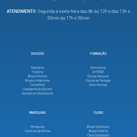
ATENDIMENTO
: Segunda a sexta-feira das 8h às 12h e das 13h e
30min às 17h e 30min
DIOCESE
FORMAÇÃO
Padroeira
Seminários
História
IFITEME
Bispo Emérito
Escola Diaconal
Bispos Anteriores
Escola de Teologia
Conselhos
Casa Vianney
Campanha do dízimo
Santuários Diocesanos
PARÓQUIAS
CLERO
Paróquias
Bispo Diocesano
Horários de Missa
Bispo Emérito
Clero Diocesano