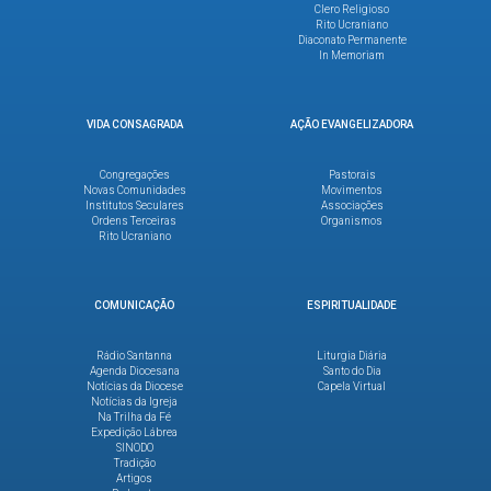
Clero Religioso
Rito Ucraniano
Diaconato Permanente
In Memoriam
VIDA CONSAGRADA
AÇÃO EVANGELIZADORA
Congregações
Pastorais
Novas Comunidades
Movimentos
Institutos Seculares
Associações
Ordens Terceiras
Organismos
Rito Ucraniano
COMUNICAÇÃO
ESPIRITUALIDADE
Rádio Santanna
Liturgia Diária
Agenda Diocesana
Santo do Dia
Notícias da Diocese
Capela Virtual
Notícias da Igreja
Na Trilha da Fé
Expedição Lábrea
SINODO
Tradição
Artigos