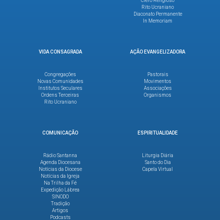
Clero Religioso
Rito Ucraniano
Diaconato Permanente
In Memoriam
VIDA CONSAGRADA
AÇÃO EVANGELIZADORA
Congregações
Pastorais
Novas Comunidades
Movimentos
Institutos Seculares
Associações
Ordens Terceiras
Organismos
Rito Ucraniano
COMUNICAÇÃO
ESPIRITUALIDADE
Rádio Santanna
Liturgia Diária
Agenda Diocesana
Santo do Dia
Notícias da Diocese
Capela Virtual
Notícias da Igreja
Na Trilha da Fé
Expedição Lábrea
SINODO
Tradição
Artigos
Podcasts