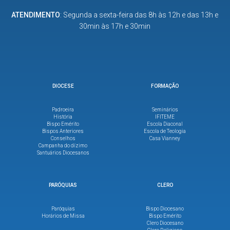
ATENDIMENTO
: Segunda a sexta-feira das 8h às 12h e das 13h e
30min às 17h e 30min
DIOCESE
FORMAÇÃO
Padroeira
Seminários
História
IFITEME
Bispo Emérito
Escola Diaconal
Bispos Anteriores
Escola de Teologia
Conselhos
Casa Vianney
Campanha do dízimo
Santuários Diocesanos
PARÓQUIAS
CLERO
Paróquias
Bispo Diocesano
Horários de Missa
Bispo Emérito
Clero Diocesano