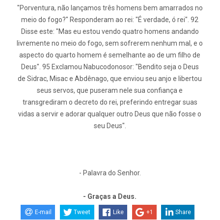
"Porventura, não lançamos três homens bem amarrados no
meio do fogo?" Responderam ao rei: "É verdade, ó rei". 92
Disse este: "Mas eu estou vendo quatro homens andando
livremente no meio do fogo, sem sofrerem nenhum mal, e o
aspecto do quarto homem é semelhante ao de um filho de
Deus". 95 Exclamou Nabucodonosor: "Bendito seja o Deus
de Sidrac, Misac e Abdênago, que enviou seu anjo e libertou
seus servos, que puseram nele sua confiança e
transgrediram o decreto do rei, preferindo entregar suas
vidas a servir e adorar qualquer outro Deus que não fosse o
seu Deus".
- Palavra do Senhor.
- Graças a Deus.
E-mail
Tweet
Like
+1
Share