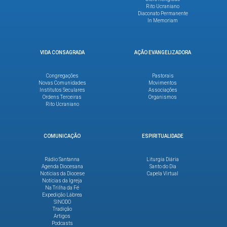
Rito Ucraniano
Diaconato Permanente
In Memoriam
VIDA CONSAGRADA
AÇÃO EVANGELIZADORA
Congregações
Pastorais
Novas Comunidades
Movimentos
Institutos Seculares
Associações
Ordens Terceiras
Organismos
Rito Ucraniano
COMUNICAÇÃO
ESPIRITUALIDADE
Rádio Santanna
Liturgia Diária
Agenda Diocesana
Santo do Dia
Notícias da Diocese
Capela Virtual
Notícias da Igreja
Na Trilha da Fé
Expedição Lábrea
SINODO
Tradição
Artigos
Podcasts