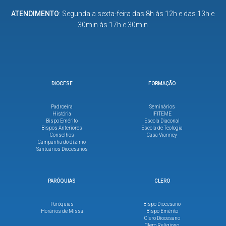
ATENDIMENTO
: Segunda a sexta-feira das 8h às 12h e das 13h e
30min às 17h e 30min
DIOCESE
FORMAÇÃO
Padroeira
Seminários
História
IFITEME
Bispo Emérito
Escola Diaconal
Bispos Anteriores
Escola de Teologia
Conselhos
Casa Vianney
Campanha do dízimo
Santuários Diocesanos
PARÓQUIAS
CLERO
Paróquias
Bispo Diocesano
Horários de Missa
Bispo Emérito
Clero Diocesano
Clero Religioso