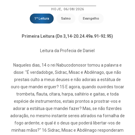
HOJE, 06/08/2026
1ª Leitura
Salmo
Evangelho
Primeira Leitura (Dn 3,14-20.24.49a.91-92.95)
Leitura da Profecia de Daniel
Naqueles dias, 14 o rei Nabucodonosor tomou a palavra e
disse: "É verdadobge, Sidrac, Misac e Abdênago, que não
prestais culto a meus deuses e não adorais a estátua de
ouro que mandei erguer? 15 E agora, quando ouvirdes tocar
trombeta, flauta, cítara, harpa, saltério e gaitas, e toda
espécie de instrumentos, estais prontos a prostrar-vos e
adorar a estátua que mandei fazer? Mas, se não fizerdes
adoração, no mesmo instante sereis atirados na fornalha de
fogo ardente; e qual é o deus que poderá libertar-vos de
minhas mãos?" 16 Sidrac, Misac e Abdênago responderam