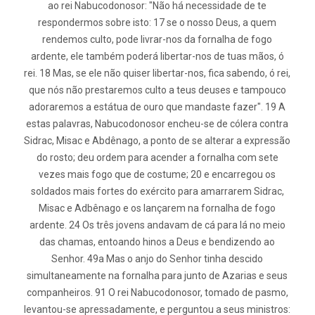
ao rei Nabucodonosor: "Não há necessidade de te
respondermos sobre isto: 17 se o nosso Deus, a quem
rendemos culto, pode livrar-nos da fornalha de fogo
ardente, ele também poderá libertar-nos de tuas mãos, ó
rei. 18 Mas, se ele não quiser libertar-nos, fica sabendo, ó rei,
que nós não prestaremos culto a teus deuses e tampouco
adoraremos a estátua de ouro que mandaste fazer". 19 A
estas palavras, Nabucodonosor encheu-se de cólera contra
Sidrac, Misac e Abdênago, a ponto de se alterar a expressão
do rosto; deu ordem para acender a fornalha com sete
vezes mais fogo que de costume; 20 e encarregou os
soldados mais fortes do exército para amarrarem Sidrac,
Misac e Adbênago e os lançarem na fornalha de fogo
ardente. 24 Os três jovens andavam de cá para lá no meio
das chamas, entoando hinos a Deus e bendizendo ao
Senhor. 49a Mas o anjo do Senhor tinha descido
simultaneamente na fornalha para junto de Azarias e seus
companheiros. 91 O rei Nabucodonosor, tomado de pasmo,
levantou-se apressadamente, e perguntou a seus ministros: