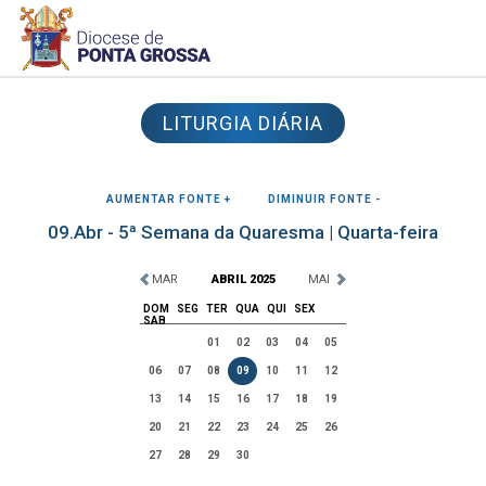
LITURGIA DIÁRIA
AUMENTAR FONTE +
DIMINUIR FONTE -
09.Abr - 5ª Semana da Quaresma | Quarta-feira
MAR
ABRIL 2025
MAI
DOM
SEG
TER
QUA
QUI
SEX
SAB
01
02
03
04
05
06
07
08
09
10
11
12
13
14
15
16
17
18
19
20
21
22
23
24
25
26
27
28
29
30