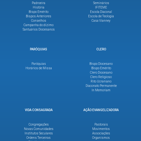
Padroeira
Seminários
História
IFITEME
Bispo Emérito
Escola Diaconal
Bispos Anteriores
Escola de Teologia
Conselhos
Casa Vianney
Campanha do dízimo
Santuários Diocesanos
PARÓQUIAS
CLERO
Paróquias
Bispo Diocesano
Horários de Missa
Bispo Emérito
Clero Diocesano
Clero Religioso
Rito Ucraniano
Diaconato Permanente
In Memoriam
VIDA CONSAGRADA
AÇÃO EVANGELIZADORA
Congregações
Pastorais
Novas Comunidades
Movimentos
Institutos Seculares
Associações
Ordens Terceiras
Organismos