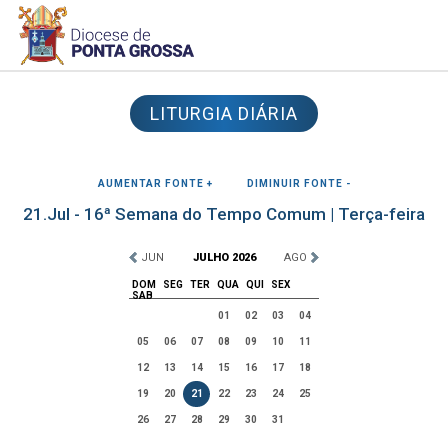
LITURGIA DIÁRIA
AUMENTAR FONTE +
DIMINUIR FONTE -
21.Jul - 16ª Semana do Tempo Comum | Terça-feira
JUN
JULHO 2026
AGO
DOM
SEG
TER
QUA
QUI
SEX
SAB
01
02
03
04
05
06
07
08
09
10
11
12
13
14
15
16
17
18
19
20
21
22
23
24
25
26
27
28
29
30
31