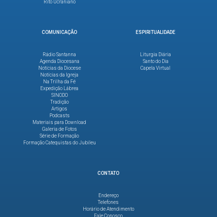
Rito Ucraniano
COMUNICAÇÃO
ESPIRITUALIDADE
Rádio Santanna
Liturgia Diária
Agenda Diocesana
Santo do Dia
Notícias da Diocese
Capela Virtual
Notícias da Igreja
Na Trilha da Fé
Expedição Lábrea
SINODO
Tradição
Artigos
Podcasts
Materiais para Download
Galeria de Fotos
Série de Formação
Formação Catequistas do Jubileu
CONTATO
Endereço
Telefones
Horário de Atendimento
Fale Conosco