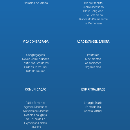
Horários de Missa
Bispo Emérito
Clero Diocesano
Clero Religioso
Rito Ucraniano
Diaconato Permanente
In Memoriam
VIDA CONSAGRADA
AÇÃO EVANGELIZADORA
Congregações
Pastorais
Novas Comunidades
Movimentos
Institutos Seculares
Associações
Ordens Terceiras
Organismos
Rito Ucraniano
COMUNICAÇÃO
ESPIRITUALIDADE
Rádio Santanna
Liturgia Diária
Agenda Diocesana
Santo do Dia
Notícias da Diocese
Capela Virtual
Notícias da Igreja
Na Trilha da Fé
Expedição Lábrea
SINODO