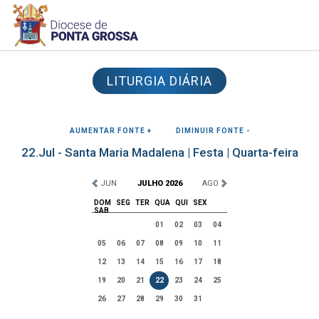
LITURGIA DIÁRIA
AUMENTAR FONTE +
DIMINUIR FONTE -
22.Jul - Santa Maria Madalena | Festa | Quarta-feira
JUN
JULHO 2026
AGO
DOM
SEG
TER
QUA
QUI
SEX
SAB
01
02
03
04
05
06
07
08
09
10
11
12
13
14
15
16
17
18
19
20
21
22
23
24
25
26
27
28
29
30
31