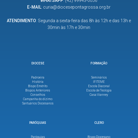
WHATSAPP
:
(42) 99943-0056
E-MAIL
:
curia@diocesepontagrossa.org.br
ATENDIMENTO
: Segunda a sexta-feira das 8h às 12h e das 13h e
30min às 17h e 30min
DIOCESE
FORMAÇÃO
Padroeira
Seminários
História
IFITEME
Bispo Emérito
Escola Diaconal
Bispos Anteriores
Escola de Teologia
Conselhos
Casa Vianney
Campanha do dízimo
Santuários Diocesanos
PARÓQUIAS
CLERO
Paróquias
Bispo Diocesano