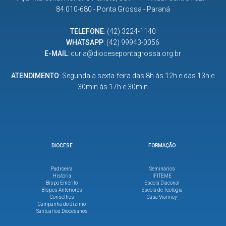
84.010-680 - Ponta Grossa - Paraná
TELEFONE
:
(42) 3224-1140
WHATSAPP
:
(42) 99943-0056
E-MAIL
:
curia@diocesepontagrossa.org.br
ATENDIMENTO
: Segunda a sexta-feira das 8h às 12h e das 13h e
30min às 17h e 30min
DIOCESE
FORMAÇÃO
Padroeira
Seminários
História
IFITEME
Bispo Emérito
Escola Diaconal
Bispos Anteriores
Escola de Teologia
Conselhos
Casa Vianney
Campanha do dízimo
Santuários Diocesanos