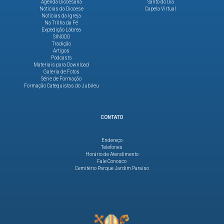
Agenda Diocesana
Santo do Dia
Notícias da Diocese
Capela Virtual
Notícias da Igreja
Na Trilha da Fé
Expedição Lábrea
SINODO
Tradição
Artigos
Podcasts
Materiais para Download
Galeria de Fotos
Série de Formação
Formação Catequistas do Jubileu
CONTATO
Endereço
Telefones
Horário de Atendimento
Fale Conosco
Cemitério Parque Jardim Paraíso