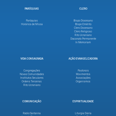
PARÓQUIAS
CLERO
Paróquias
Bispo Diocesano
Horários de Missa
Bispo Emérito
Clero Diocesano
Clero Religioso
Rito Ucraniano
Diaconato Permanente
In Memoriam
VIDA CONSAGRADA
AÇÃO EVANGELIZADORA
Congregações
Pastorais
Novas Comunidades
Movimentos
Institutos Seculares
Associações
Ordens Terceiras
Organismos
Rito Ucraniano
COMUNICAÇÃO
ESPIRITUALIDADE
Rádio Santanna
Liturgia Diária