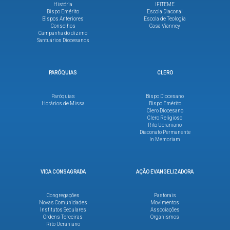
História
IFITEME
Bispo Emérito
Escola Diaconal
Bispos Anteriores
Escola de Teologia
Conselhos
Casa Vianney
Campanha do dízimo
Santuários Diocesanos
PARÓQUIAS
CLERO
Paróquias
Bispo Diocesano
Horários de Missa
Bispo Emérito
Clero Diocesano
Clero Religioso
Rito Ucraniano
Diaconato Permanente
In Memoriam
VIDA CONSAGRADA
AÇÃO EVANGELIZADORA
Congregações
Pastorais
Novas Comunidades
Movimentos
Institutos Seculares
Associações
Ordens Terceiras
Organismos
Rito Ucraniano