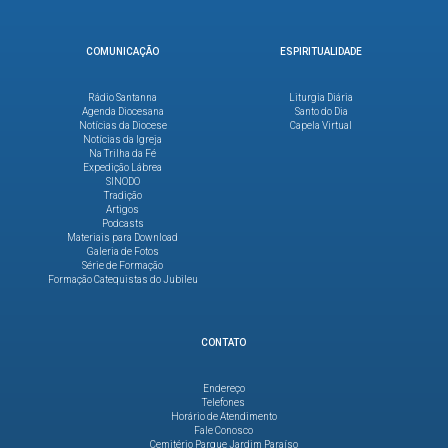
COMUNICAÇÃO
ESPIRITUALIDADE
Rádio Santanna
Liturgia Diária
Agenda Diocesana
Santo do Dia
Notícias da Diocese
Capela Virtual
Notícias da Igreja
Na Trilha da Fé
Expedição Lábrea
SINODO
Tradição
Artigos
Podcasts
Materiais para Download
Galeria de Fotos
Série de Formação
Formação Catequistas do Jubileu
CONTATO
Endereço
Telefones
Horário de Atendimento
Fale Conosco
Cemitério Parque Jardim Paraíso