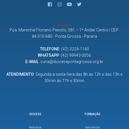
Pça. Marechal Floriano Peixoto, 581 – 1º Andar Centro | CEP:
84.010-680 - Ponta Grossa - Paraná
TELEFONE
:
(42) 3224-1140
WHATSAPP
:
(42) 99943-0056
E-MAIL
:
curia@diocesepontagrossa.org.br
ATENDIMENTO
: Segunda a sexta-feira das 8h às 12h e das 13h e
30min às 17h e 30min
DIOCESE
FORMAÇÃO
Padroeira
Seminários