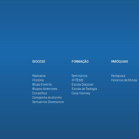
DIOCESE
FORMAÇÃO
PARÓQUIAS
Padroeira
Seminários
Paróquias
História
IFITEME
Horários de Missa
Bispo Emérito
Escola Diaconal
Bispos Anteriores
Escola de Teologia
Conselhos
Casa Vianney
Campanha do dízimo
Santuários Diocesanos