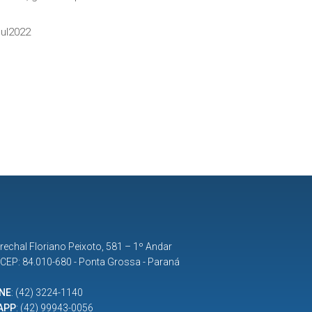
oul2022
rechal Floriano Peixoto, 581 – 1º Andar
| CEP: 84.010-680 - Ponta Grossa - Paraná
NE
:
(42) 3224-1140
APP
:
(42) 99943-0056