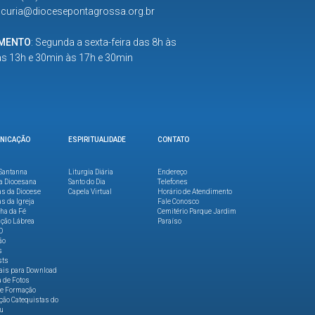
:
curia@diocesepontagrossa.org.br
IMENTO
: Segunda a sexta-feira das 8h às
as 13h e 30min às 17h e 30min
NICAÇÃO
ESPIRITUALIDADE
CONTATO
Santanna
Liturgia Diária
Endereço
a Diocesana
Santo do Dia
Telefones
as da Diocese
Capela Virtual
Horário de Atendimento
as da Igreja
Fale Conosco
lha da Fé
Cemitério Parque Jardim
ção Lábrea
Paraíso
O
ão
s
sts
ais para Download
a de Fotos
de Formação
ão Catequistas do
u