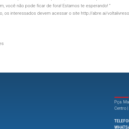
vem, você não pode ficar de fora! Estamos te esperando! ”
, os interessados devem acessar o site http://abre.ai/voltalivres
es
Pça. Ma
Centro 
TELEFO
WHATS