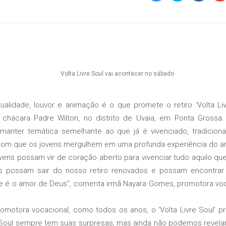
dade, louvor e animação é o que promete o retiro ‘Volta Liv
 chácara Padre Wilton, no distrito de Uvaia, em Ponta Grossa
manter temática semelhante ao que já é vivenciado, tradiciona
 com que os jovens mergulhem em uma profunda experiência do a
s possam vir de coração aberto para vivenciar tudo aquilo qu
s possam sair do nosso retiro renovados e possam encontrar 
ue é o amor de Deus”, comenta irmã Nayara Gomes, promotora vo
ra vocacional, como todos os anos, o ‘Volta Livre Soul’ pr
e Soul sempre tem suas surpresas, mas ainda não podemos revelar.