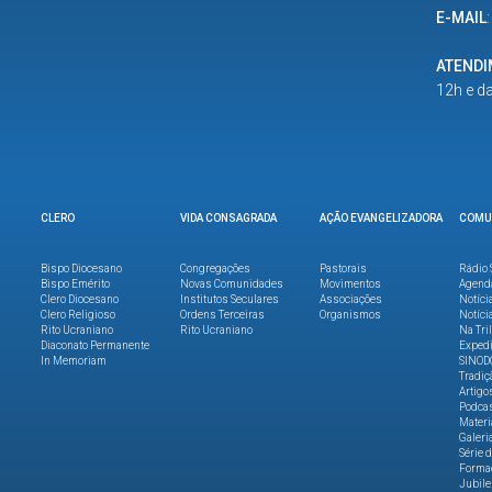
E-MAIL
ATEND
12h e d
CLERO
VIDA CONSAGRADA
AÇÃO EVANGELIZADORA
COMU
Bispo Diocesano
Congregações
Pastorais
Rádio 
Bispo Emérito
Novas Comunidades
Movimentos
Agend
Clero Diocesano
Institutos Seculares
Associações
Notíci
Clero Religioso
Ordens Terceiras
Organismos
Notíci
Rito Ucraniano
Rito Ucraniano
Na Tri
Diaconato Permanente
Expedi
In Memoriam
SINOD
Tradiç
Artigo
Podca
Materi
Galeri
Série 
Formaç
Jubile