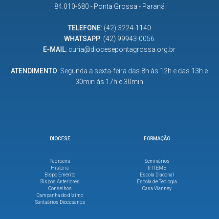
84.010-680 - Ponta Grossa - Paraná
TELEFONE
:
(42) 3224-1140
WHATSAPP
:
(42) 99943-0056
E-MAIL
:
curia@diocesepontagrossa.org.br
ATENDIMENTO
: Segunda a sexta-feira das 8h às 12h e das 13h e
30min às 17h e 30min
DIOCESE
FORMAÇÃO
Padroeira
Seminários
História
IFITEME
Bispo Emérito
Escola Diaconal
Bispos Anteriores
Escola de Teologia
Conselhos
Casa Vianney
Campanha do dízimo
Santuários Diocesanos