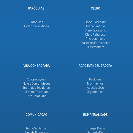
PARÓQUIAS
CLERO
Paróquias
Bispo Diocesano
Horários de Missa
Bispo Emérito
Clero Diocesano
Clero Religioso
Rito Ucraniano
Diaconato Permanente
In Memoriam
VIDA CONSAGRADA
AÇÃO EVANGELIZADORA
Congregações
Pastorais
Novas Comunidades
Movimentos
Institutos Seculares
Associações
Ordens Terceiras
Organismos
Rito Ucraniano
COMUNICAÇÃO
ESPIRITUALIDADE
Rádio Santanna
Liturgia Diária
Agenda Diocesana
Santo do Dia