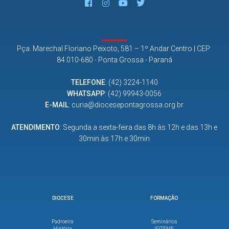
Pça. Marechal Floriano Peixoto, 581 – 1º Andar Centro | CEP:
84.010-680 - Ponta Grossa - Paraná
TELEFONE
:
(42) 3224-1140
WHATSAPP
:
(42) 99943-0056
E-MAIL
:
curia@diocesepontagrossa.org.br
ATENDIMENTO
: Segunda a sexta-feira das 8h às 12h e das 13h e
30min às 17h e 30min
DIOCESE
FORMAÇÃO
Padroeira
Seminários
História
IFITEME