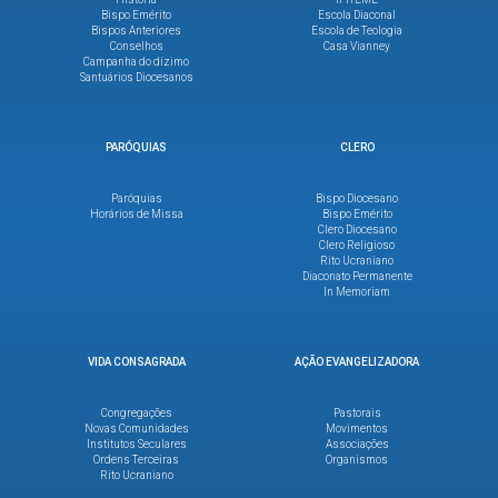
Bispo Emérito
Escola Diaconal
Bispos Anteriores
Escola de Teologia
Conselhos
Casa Vianney
Campanha do dízimo
Santuários Diocesanos
PARÓQUIAS
CLERO
Paróquias
Bispo Diocesano
Horários de Missa
Bispo Emérito
Clero Diocesano
Clero Religioso
Rito Ucraniano
Diaconato Permanente
In Memoriam
VIDA CONSAGRADA
AÇÃO EVANGELIZADORA
Congregações
Pastorais
Novas Comunidades
Movimentos
Institutos Seculares
Associações
Ordens Terceiras
Organismos
Rito Ucraniano