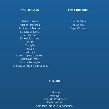
COMUNICAÇÃO
ESPIRITUALIDADE
Rádio Santanna
Liturgia Diária
Agenda Diocesana
Santo do Dia
Notícias da Diocese
Capela Virtual
Notícias da Igreja
Na Trilha da Fé
Expedição Lábrea
SINODO
Tradição
Artigos
Podcasts
Materiais para Download
Galeria de Fotos
Série de Formação
Formação Catequistas do Jubileu
CONTATO
Endereço
Telefones
Horário de Atendimento
Fale Conosco
Cemitério Parque Jardim Paraíso