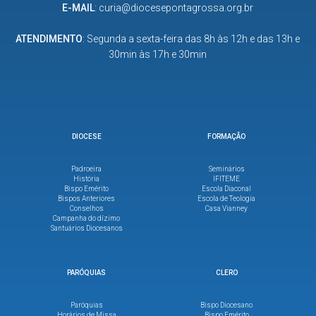
E-MAIL
:
curia@diocesepontagrossa.org.br
ATENDIMENTO
: Segunda a sexta-feira das 8h às 12h e das 13h e
30min às 17h e 30min
DIOCESE
FORMAÇÃO
Padroeira
Seminários
História
IFITEME
Bispo Emérito
Escola Diaconal
Bispos Anteriores
Escola de Teologia
Conselhos
Casa Vianney
Campanha do dízimo
Santuários Diocesanos
PARÓQUIAS
CLERO
Paróquias
Bispo Diocesano
Horários de Missa
Bispo Emérito