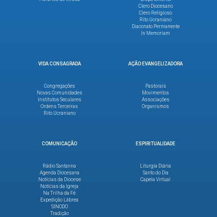
Clero Diocesano
Clero Religioso
Rito Ucraniano
Diaconato Permanente
In Memoriam
VIDA CONSAGRADA
AÇÃO EVANGELIZADORA
Congregações
Pastorais
Novas Comunidades
Movimentos
Institutos Seculares
Associações
Ordens Terceiras
Organismos
Rito Ucraniano
COMUNICAÇÃO
ESPIRITUALIDADE
Rádio Santanna
Liturgia Diária
Agenda Diocesana
Santo do Dia
Notícias da Diocese
Capela Virtual
Notícias da Igreja
Na Trilha da Fé
Expedição Lábrea
SINODO
Tradição