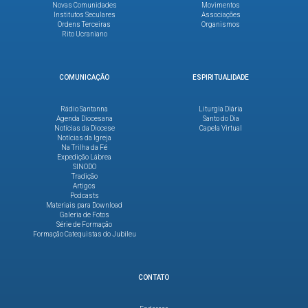
Novas Comunidades
Movimentos
Institutos Seculares
Associações
Ordens Terceiras
Organismos
Rito Ucraniano
COMUNICAÇÃO
ESPIRITUALIDADE
Rádio Santanna
Liturgia Diária
Agenda Diocesana
Santo do Dia
Notícias da Diocese
Capela Virtual
Notícias da Igreja
Na Trilha da Fé
Expedição Lábrea
SINODO
Tradição
Artigos
Podcasts
Materiais para Download
Galeria de Fotos
Série de Formação
Formação Catequistas do Jubileu
CONTATO