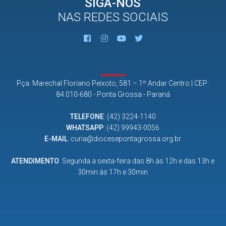
SIGA-NOS
NAS REDES SOCIAIS
Pça. Marechal Floriano Peixoto, 581 – 1º Andar Centro | CEP:
84.010-680 - Ponta Grossa - Paraná
TELEFONE
:
(42) 3224-1140
WHATSAPP
:
(42) 99943-0056
E-MAIL
:
curia@diocesepontagrossa.org.br
ATENDIMENTO
: Segunda a sexta-feira das 8h às 12h e das 13h e
30min às 17h e 30min