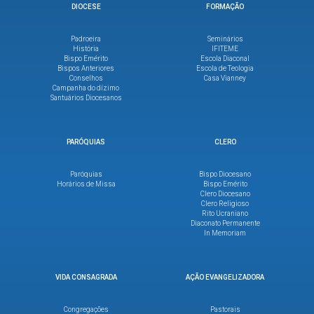
DIOCESE
FORMAÇÃO
Padroeira
Seminários
História
IFITEME
Bispo Emérito
Escola Diaconal
Bispos Anteriores
Escola de Teologia
Conselhos
Casa Vianney
Campanha do dízimo
Santuários Diocesanos
PARÓQUIAS
CLERO
Paróquias
Bispo Diocesano
Horários de Missa
Bispo Emérito
Clero Diocesano
Clero Religioso
Rito Ucraniano
Diaconato Permanente
In Memoriam
VIDA CONSAGRADA
AÇÃO EVANGELIZADORA
Congregações
Pastorais