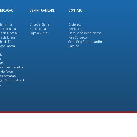
NICAÇÃO
ESPIRITUALIDADE
CONTATO
Santanna
Liturgia Diária
Endereço
a Diocesana
Santo do Dia
Telefones
as da Diocese
Capela Virtual
Horário de Atendimento
as da Igreja
Fale Conosco
lha da Fé
Cemitério Parque Jardim
ção Lábrea
Paraíso
O
ão
s
sts
ais para Download
a de Fotos
de Formação
ão Catequistas do
u