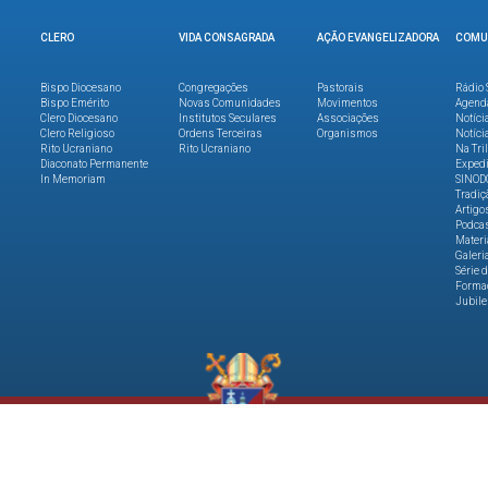
CLERO
VIDA CONSAGRADA
AÇÃO EVANGELIZADORA
COMU
Bispo Diocesano
Congregações
Pastorais
Rádio 
Bispo Emérito
Novas Comunidades
Movimentos
Agend
Clero Diocesano
Institutos Seculares
Associações
Notíci
Clero Religioso
Ordens Terceiras
Organismos
Notíci
Rito Ucraniano
Rito Ucraniano
Na Tri
Diaconato Permanente
Expedi
In Memoriam
SINOD
Tradiç
Artigo
Podca
Materi
Galeri
Série 
Formaç
Jubile
dade
.