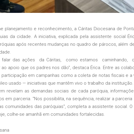
 planejamento e reconhecimento, a Cáritas Diocesana de Ponta
uias da cidade. A iniciativa, explicada pela assistente social Éric
paróquias após recentes mudanças no quadro de párocos, além d
idade.
falar das ações da Cáritas, como estamos caminhando, o
 ao apoio que os padres nos dão", destaca Érica. Entre as cola
a participação em campanhas como a coleta de notas fiscais e a 
eo usado — iniciativas que mantêm vivo o trabalho da instituição.
m revelam as demandas sociais de cada paróquia, informaçõe
s em parceria. "Nos possibilita, na sequência, realizar a parceria
 comunidades das paróquias", completa a assistente social. O 
je, colhe-se amanhã em comunidades fortalecidas.
esana