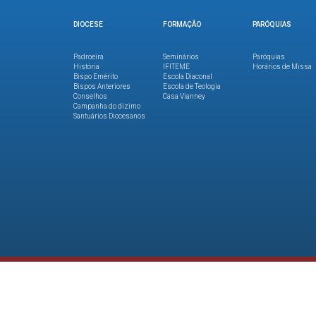
DIOCESE
FORMAÇÃO
PARÓQUIAS
Padroeira
Seminários
Paróquias
História
IFITEME
Horários de Missa
Bispo Emérito
Escola Diaconal
Bispos Anteriores
Escola de Teologia
Conselhos
Casa Vianney
Campanha do dízimo
Santuários Diocesanos
Copyright © 2026. Direitos reservados.
Navegando você está de acordo com a nossa
política de privaci