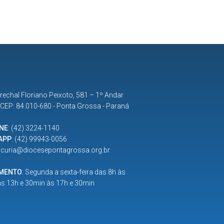
rechal Floriano Peixoto, 581 – 1º Andar
| CEP: 84.010-680 - Ponta Grossa - Paraná
NE
:
(42) 3224-1140
APP
:
(42) 99943-0056
:
curia@diocesepontagrossa.org.br
IMENTO
: Segunda a sexta-feira das 8h às
as 13h e 30min às 17h e 30min