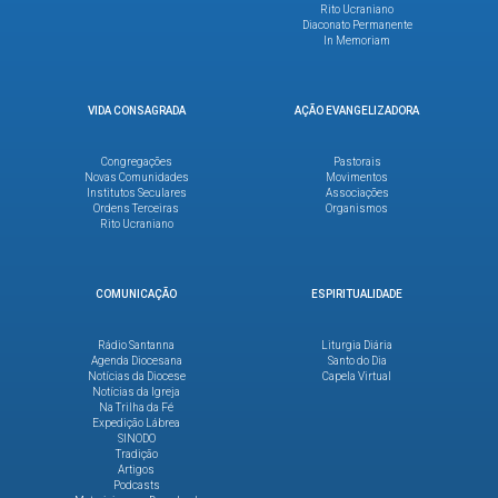
Rito Ucraniano
Diaconato Permanente
In Memoriam
VIDA CONSAGRADA
AÇÃO EVANGELIZADORA
Congregações
Pastorais
Novas Comunidades
Movimentos
Institutos Seculares
Associações
Ordens Terceiras
Organismos
Rito Ucraniano
COMUNICAÇÃO
ESPIRITUALIDADE
Rádio Santanna
Liturgia Diária
Agenda Diocesana
Santo do Dia
Notícias da Diocese
Capela Virtual
Notícias da Igreja
Na Trilha da Fé
Expedição Lábrea
SINODO
Tradição
Artigos
Podcasts