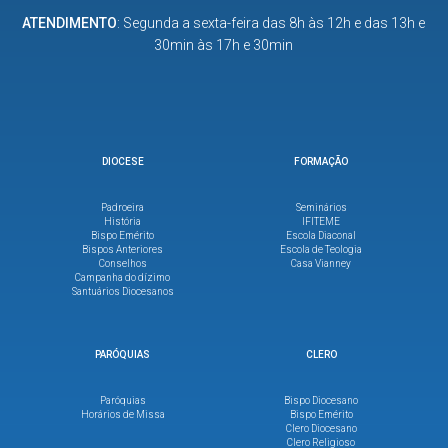
ATENDIMENTO
: Segunda a sexta-feira das 8h às 12h e das 13h e
30min às 17h e 30min
DIOCESE
FORMAÇÃO
Padroeira
Seminários
História
IFITEME
Bispo Emérito
Escola Diaconal
Bispos Anteriores
Escola de Teologia
Conselhos
Casa Vianney
Campanha do dízimo
Santuários Diocesanos
PARÓQUIAS
CLERO
Paróquias
Bispo Diocesano
Horários de Missa
Bispo Emérito
Clero Diocesano
Clero Religioso