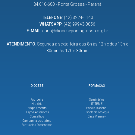
84.010-680 - Ponta Grossa - Paraná
TELEFONE
:
(42) 3224-1140
WHATSAPP
:
(42) 99943-0056
E-MAIL
:
curia@diocesepontagrossa.org.br
ATENDIMENTO
: Segunda a sexta-feira das 8h às 12h e das 13h e
30min às 17h e 30min
DIOCESE
FORMAÇÃO
Padroeira
Seminários
História
IFITEME
Bispo Emérito
Escola Diaconal
Bispos Anteriores
Escola de Teologia
Conselhos
Casa Vianney
Campanha do dízimo
Santuários Diocesanos