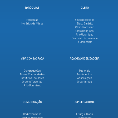
PARÓQUIAS
CLERO
Paróquias
Bispo Diocesano
Horários de Missa
Bispo Emérito
Clero Diocesano
Clero Religioso
Rito Ucraniano
Diaconato Permanente
In Memoriam
VIDA CONSAGRADA
AÇÃO EVANGELIZADORA
Congregações
Pastorais
Novas Comunidades
Movimentos
Institutos Seculares
Associações
Ordens Terceiras
Organismos
Rito Ucraniano
COMUNICAÇÃO
ESPIRITUALIDADE
Rádio Santanna
Liturgia Diária
Agenda Diocesana
Santo do Dia