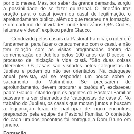
por oito meses. Mas, por saber da grande demanda, surgiu
a possibilidade de se fazer quinzenal. O itinerário traz
oração para o casal jovem ou casal de legitimação, o
aprofundamento bíblico, além do que recebeu na formação,
e um caderno de atividades, onde tem vários QRs Codes,
leituras e vídeos”, explicou padre Glauco.
Conduzido pelos casais da Pastoral Familiar, o roteiro é
fundamental para fazer o catecumenato com o casal, e não
tem relação com as visitas programadas dentro da
comemoração do Jubileu pelos 100 anos da Diocese, o
processo de iniciação à vida cristã. “São duas coisas
diferentes. Os casais são visitados pelos catequistas do
Jubileu e podem ou não ser orientados. Na catequese
anual prevista, vai se responder um pouco sobre o
sacramento do Matrimônio. Se precisarem de
aprofundamento, devem procurar a paróquia”, esclareceu
padre Glauco, citando que os agentes da Pastoral Familiar
passaram a ser chamados de ‘catequistas de casais’. No
trabalho do Jubileu, os casais que moram juntos e buscam
a legitimação terão de participar de cinco encontros,
preparados pela equipe da Pastoral Familiar. O conteúdo
de cada um dos encontros foi entregue a Dom Bruno em
janeiro.
Formação