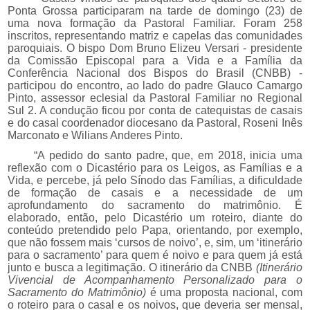
Ponta Grossa participaram na tarde de domingo (23) de
uma nova formação da Pastoral Familiar. Foram 258
inscritos, representando matriz e capelas das comunidades
paroquiais. O bispo Dom Bruno Elizeu Versari -
presidente
da Comissão Episcopal para a Vida e a Família da
Conferência Nacional dos Bispos do Brasil (CNBB) -
participou do encontro, ao lado do p
adre Glauco Camargo
Pinto, assessor eclesial da Pastoral Familiar no Regional
Sul 2. A condução ficou por conta de catequistas de casais
e do casal coordenador diocesano da Pastoral, Roseni Inês
Marconato e Wilians Anderes Pinto.
“A pedido do santo padre, que, em 2018, inicia uma
reflexão com o Dicastério para os Leigos, as Famílias e a
Vida, e percebe, já pelo Sínodo das Famílias, a dificuldade
de formação de casais e a necessidade de um
aprofundamento do sacramento do matrimônio. É
elaborado, então, pelo Dicastério um roteiro, diante do
conteúdo pretendido pelo Papa, orientando, por exemplo,
que não fossem mais ‘cursos de noivo’, e, sim, um ‘itinerário
para o sacramento’ para quem é noivo e para quem já está
junto e busca a legitimação. O itinerário da CNBB
(
Itinerário
Vivencial de Acompanhamento Personalizado para o
Sacramento do Matrimônio)
é uma proposta nacional, com
o roteiro para o casal e os noivos, que deveria ser mensal,