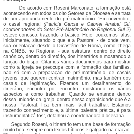
De acordo com Roseni Marconato, a
formação está
acontecendo em todos os oito Setores da Diocese e se trata
de um aprofundamento do pré-matrimônio. “Em novembro,
o casal regional
(
Patrícia Garcia e Gabriel Arrabal Gil,
coordenadores do Setor Pré-Matrimônio do Regional Sul 2
)
esteve conosco, trazendo o básico. Hoje, trouxemos falas,
inicialmente, situando o que é a Pastoral - de onde vem,
sua orientação desde o Dicastério de Roma, como chega
na CNBB, no Regional - sua estrutura, dentro do direito
canônico, dentro do diretório, dos itinerários e mostrando a
função do bispo. Citamos vários documentos para mostrar
como a Igreja se preocupa com a formação das famílias,
não só com a preparação do pré-matrimônio, de casais
jovens, que querem contrair matrimônio, mas também dos
casais de legitimação. Fizemos um detalhamento do
itinerário, encontro por encontro, mostrando os vários
aspectos e como trabalhar. Quando se entende dentro
dessa unidade da Igreja, dentro nessa organicidade que é a
nossa Pastoral, fica bem mais fácil trabalhar. Estamos
trazendo conhecimento e, a última palestra prática, é para
instrumentalizá-los”, detalhou a coordenadora diocesana.
Segundo Roseni, o itinerário tem uma base de formação
muito boa, sempre com textos bíblicos e galgado na oração.