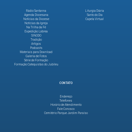
Rádio Santanna
Liturgia Diária
Agenda Diocesana
Santo do Dia
Notícias da Diocese
Capela Virtual
Notícias da Igreja
Na Trilha da Fé
Expedição Lábrea
SINODO
Tradição
Artigos
Podcasts
Materiais para Download
Galeria de Fotos
Série de Formação
Formação Catequistas do Jubileu
CONTATO
Endereço
Telefones
Horário de Atendimento
Fale Conosco
Cemitério Parque Jardim Paraíso