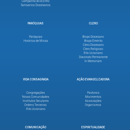
Campanha do dízimo
Santuários Diocesanos
PARÓQUIAS
CLERO
Paróquias
Bispo Diocesano
Horários de Missa
Bispo Emérito
Clero Diocesano
Clero Religioso
Rito Ucraniano
Diaconato Permanente
In Memoriam
VIDA CONSAGRADA
AÇÃO EVANGELIZADORA
Congregações
Pastorais
Novas Comunidades
Movimentos
Institutos Seculares
Associações
Ordens Terceiras
Organismos
Rito Ucraniano
COMUNICAÇÃO
ESPIRITUALIDADE