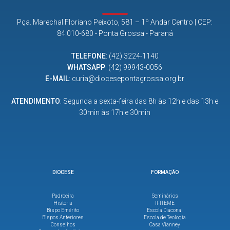
Pça. Marechal Floriano Peixoto, 581 – 1º Andar Centro | CEP:
84.010-680 - Ponta Grossa - Paraná
TELEFONE
:
(42) 3224-1140
WHATSAPP
:
(42) 99943-0056
E-MAIL
:
curia@diocesepontagrossa.org.br
ATENDIMENTO
: Segunda a sexta-feira das 8h às 12h e das 13h e
30min às 17h e 30min
DIOCESE
FORMAÇÃO
Padroeira
Seminários
História
IFITEME
Bispo Emérito
Escola Diaconal
Bispos Anteriores
Escola de Teologia
Conselhos
Casa Vianney