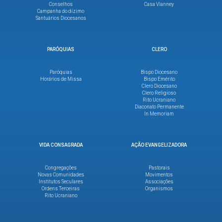
Conselhos
Casa Vianney
Campanha do dízimo
Santuários Diocesanos
PARÓQUIAS
CLERO
Paróquias
Bispo Diocesano
Horários de Missa
Bispo Emérito
Clero Diocesano
Clero Religioso
Rito Ucraniano
Diaconato Permanente
In Memoriam
VIDA CONSAGRADA
AÇÃO EVANGELIZADORA
Congregações
Pastorais
Novas Comunidades
Movimentos
Institutos Seculares
Associações
Ordens Terceiras
Organismos
Rito Ucraniano