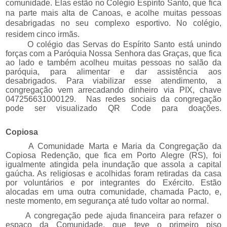
comunidade.
Elas estão no Colégio Espírito Santo, que fica
na parte mais alta de Canoas, e acolhe muitas pessoas
desabrigadas no seu complexo esportivo.
No colégio,
residem cinco irmãs.
O colégio das Servas do Espírito Santo está unindo
forças com a Paróquia Nossa Senhora das Graças, que fica
ao lado e também acolheu muitas pessoas no salão da
paróquia, para alimentar e dar assistência aos
desabrigados. Para viabilizar esse atendimento, a
congregação vem arrecadando dinheiro via PIX, chave
047256631000129.
Nas redes sociais da congregação
pode ser visualizado QR Code para doações.
Copiosa
A Comunidade Marta e Maria da Congregação da
Copiosa Redenção, que fica em Porto Alegre (RS), foi
igualmente atingida pela inundação que assola a capital
gaúcha. As religiosas e acolhidas foram retiradas da casa
por voluntários e por integrantes do Exército. Estão
alocadas em uma outra comunidade, chamada Pacto, e,
neste momento, em segurança até tudo voltar ao normal.
A congregação pede ajuda financeira para refazer o
espaço da Comunidade, que teve o primeiro piso