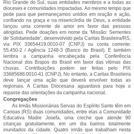
Rio Grande do Sul, suas entidades membros e a todas as
dioceses e comunidades impactadas. Ao mesmo tempo que
pede para que permaneçamos unidos em oração e ação,
confiando na graça e na misericórdia de Deus, a entidade
lançou uma corrente de amor em favor das pessoas
atingidas. Pede doações em nome da ‘Missão: Sementes
de Solidariedade’, desenvolvido pela Caritas Brasileira/RS,
via PIX 33654419.0010-07 (CNPJ) ou conta corrente:
55.450-2 / Agência 1248-3 (Banco do Brasil). E também
lembra a campanha encabeçada pela Conferência
Nacional dos Bispos do Brasil em favor das vítimas das
chuvas. Contribuições podem ser feitas pelo PIX
33685686.0010-41 (CNPJ). No entanto, a Caritas Brasileira
deve lançar uma ação que deverá envolver todas as
regionais. A Caritas Diocesana aguardava para hoje o
repasse das orientações da campanha nacional.
Congregações
As
Irmãs Missionárias Servas do Espírito Santo têm
e
m
Canoas (RS) duas comunidades
, entre elas a
Comunidade
Educativa Madre Josefa, uma creche que atende 90
crianças gratuitamente, em um dia bairros totalmente
inundados da cidade.
Quatro
irmãs que trabalham nesta