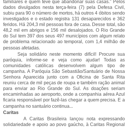
familiares e quem teve que abandonar suas casas." Pelos
dados divulgados nesta terça-feira (7) pela Defesa Civil,
subiu para 90 o número de mortos, há outros 4 óbitos sendo
investigados e o estado registra 131 desaparecidos e 362
feridos. Há 204,3 mil pessoas fora de casa. Desse total, são
48,2 mil em abrigos e 156 mil desalojados. O Rio Grande
do Sul tem 397 dos seus 497 municípios com algum relato
de problema relacionado ao temporal, com 1,4 milhão de
pessoas afetadas.
Seja solidário neste momento difícil! Procure sua
paróquia, informe-se e veja como ajudar! Todas as
comunidades católicas desenvolvem algum tipo de
campanha. A Paróquia São Sebastião/Santuário de Nossa
Senhora Aparecida junto com a Oficina de Santa Rita
reuniu cerca de mil peças de roupa e também ração animal
para enviar ao Rio Grande do Sul. As doações seriam
encaminhadas ao aeroporto, onde a companhia aérea Azul
ficaria responsável por fazê-las chegar a quem precisa. E a
campanha no santuário continua...
Caritas
A Caritas Brasileira lançou nota expressando
solidariedade e apoio ao povo gaúcho, à Caritas Regional