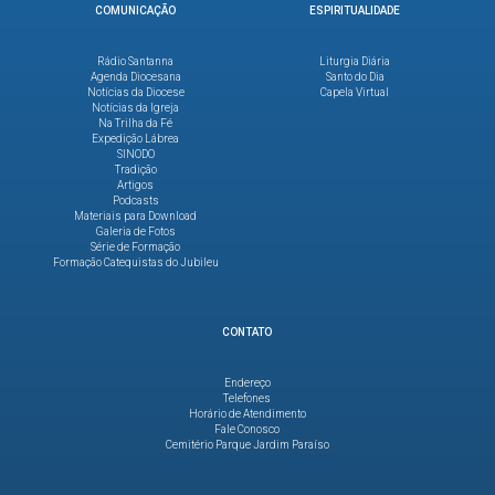
COMUNICAÇÃO
ESPIRITUALIDADE
Rádio Santanna
Liturgia Diária
Agenda Diocesana
Santo do Dia
Notícias da Diocese
Capela Virtual
Notícias da Igreja
Na Trilha da Fé
Expedição Lábrea
SINODO
Tradição
Artigos
Podcasts
Materiais para Download
Galeria de Fotos
Série de Formação
Formação Catequistas do Jubileu
CONTATO
Endereço
Telefones
Horário de Atendimento
Fale Conosco
Cemitério Parque Jardim Paraíso