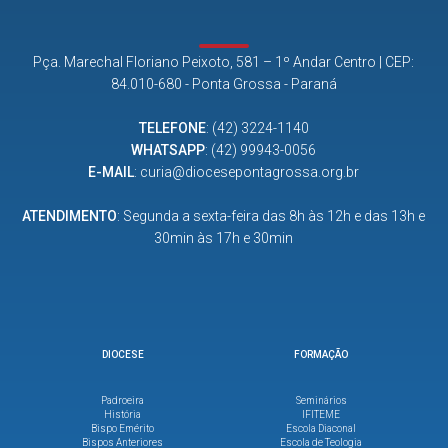
Pça. Marechal Floriano Peixoto, 581 – 1º Andar Centro | CEP:
84.010-680 - Ponta Grossa - Paraná
TELEFONE
:
(42) 3224-1140
WHATSAPP
:
(42) 99943-0056
E-MAIL
:
curia@diocesepontagrossa.org.br
ATENDIMENTO
: Segunda a sexta-feira das 8h às 12h e das 13h e
30min às 17h e 30min
DIOCESE
FORMAÇÃO
Padroeira
Seminários
História
IFITEME
Bispo Emérito
Escola Diaconal
Bispos Anteriores
Escola de Teologia