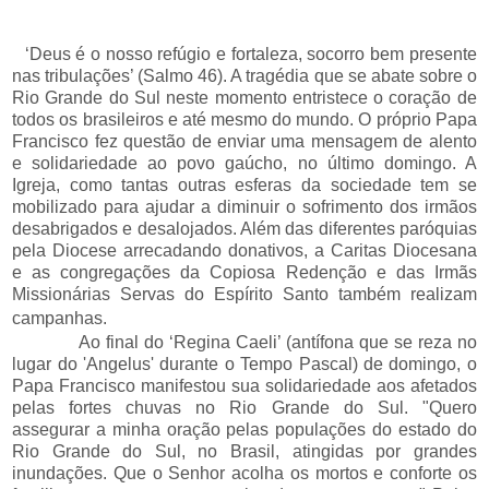
‘Deus é o nosso refúgio e fortaleza, socorro bem presente
nas tribulações’ (Salmo 46). A tragédia que se abate sobre o
Rio Grande do Sul neste momento entristece o coração de
todos os brasileiros e até mesmo do mundo. O próprio Papa
Francisco fez questão de enviar uma mensagem de alento
e solidariedade ao povo gaúcho, no último domingo. A
Igreja, como tantas outras esferas da sociedade tem se
mobilizado para ajudar a diminuir o sofrimento dos irmãos
desabrigados e desalojados. Além das diferentes paróquias
pela Diocese arrecadando donativos, a Caritas Diocesana
e as congregações da Copiosa Redenção e das
Irmãs
Missionárias Servas do Espírito Santo também realizam
campanhas.
Ao final do ‘Regina Caeli’ (antífona que se reza no
lugar do 'Angelus' durante o Tempo Pascal) de domingo, o
Papa Francisco manifestou sua solidariedade aos afetados
pelas fortes chuvas no Rio Grande do Sul. "Quero
assegurar a minha oração pelas populações do estado do
Rio Grande do Sul, no Brasil, atingidas por grandes
inundações. Que o Senhor acolha os mortos e conforte os