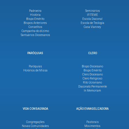
Padroeira
Seminários
História
IFITEME
Bispo Emérito
Escola Diaconal
Bispos Anteriores
Escola de Teologia
Conselhos
Casa Vianney
Campanha do dízimo
Santuários Diocesanos
PARÓQUIAS
CLERO
Paróquias
Bispo Diocesano
Horários de Missa
Bispo Emérito
Clero Diocesano
Clero Religioso
Rito Ucraniano
Diaconato Permanente
In Memoriam
VIDA CONSAGRADA
AÇÃO EVANGELIZADORA
Congregações
Pastorais
Novas Comunidades
Movimentos