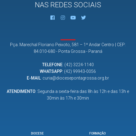
NAS REDES SOCIAIS
Pça. Marechal Floriano Peixoto, 581 – 1º Andar Centro | CEP:
84.010-680 - Ponta Grossa - Paraná
TELEFONE
:
(42) 3224-1140
WHATSAPP
:
(42) 99943-0056
E-MAIL
:
curia@diocesepontagrossa.org.br
ATENDIMENTO
: Segunda a sexta-feira das 8h às 12h e das 13h e
30min às 17h e 30min
DIOCESE
FORMAÇÃO