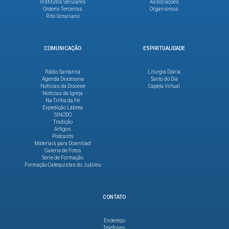
Institutos Seculares
Associações
Ordens Terceiras
Organismos
Rito Ucraniano
COMUNICAÇÃO
ESPIRITUALIDADE
Rádio Santanna
Liturgia Diária
Agenda Diocesana
Santo do Dia
Notícias da Diocese
Capela Virtual
Notícias da Igreja
Na Trilha da Fé
Expedição Lábrea
SINODO
Tradição
Artigos
Podcasts
Materiais para Download
Galeria de Fotos
Série de Formação
Formação Catequistas do Jubileu
CONTATO
Endereço
Telefones