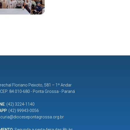
rechal Floriano Peixoto, 581 – 1º Andar
| CEP: 84.010-680 - Ponta Grossa - Paraná
NE
:
(42) 3224-1140
APP
:
(42) 99943-0056
:
curia@diocesepontagrossa.org.br
IMENTO
: Segunda a sexta-feira das 8h às