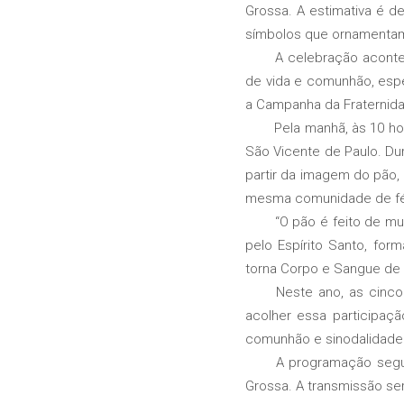
Grossa. A estimativa é 
símbolos que ornamentam 
A celebração aconte
de vida e comunhão, esp
a Campanha da Fraternidad
Pela manhã, às 10 ho
São Vicente de Paulo. Dur
partir da imagem do pão,
mesma comunidade de fé, 
“O pão é feito de m
pelo Espírito Santo, for
torna Corpo e Sangue de C
Neste ano, as cinc
acolher essa participaç
comunhão e sinodalidade
A programação segu
Grossa. A transmissão ser