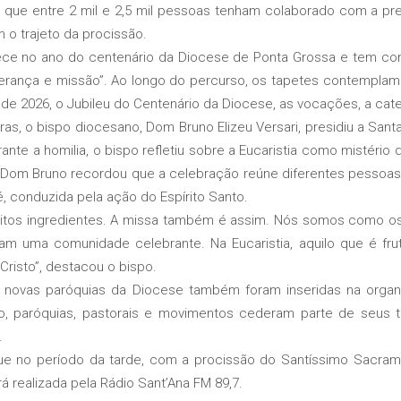
de que entre 2 mil e 2,5 mil pessoas tenham colaborado com a p
o trajeto da procissão.
ce no ano do centenário da Diocese de Ponta Grossa e tem como
erança e missão”. Ao longo do percurso, os tapetes contemplam 
e 2026, o Jubileu do Centenário da Diocese, as vocações, a cate
ras, o bispo diocesano, Dom Bruno Elizeu Versari, presidiu a Sant
ante a homilia, o bispo refletiu sobre a Eucaristia como mistéri
 Dom Bruno recordou que a celebração reúne diferentes pessoas
conduzida pela ação do Espírito Santo.
uitos ingredientes. A missa também é assim. Nós somos como os
mam uma comunidade celebrante. Na Eucaristia, aquilo que é fr
risto”, destacou o bispo.
o novas paróquias da Diocese também foram inseridas na organ
ão, paróquias, pastorais e movimentos cederam parte de seus 
.
e no período da tarde, com a procissão do Santíssimo Sacram
á realizada pela Rádio Sant’Ana FM 89,7.