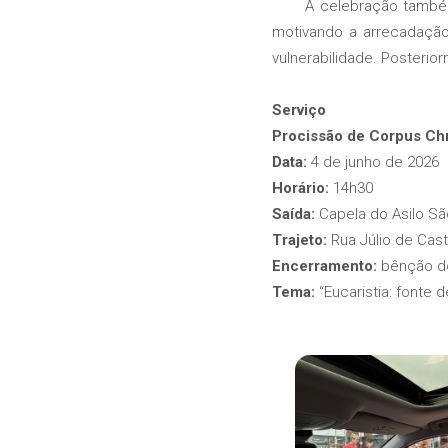
A celebração també
motivando a arrecadação
vulnerabilidade. Posteri
Serviço
Procissão de Corpus Chr
Data:
4 de junho de 2026
Horário:
14h30
Saída:
Capela do Asilo Sã
Trajeto:
Rua Júlio de Cas
Encerramento:
bênção d
Tema:
“Eucaristia: fonte