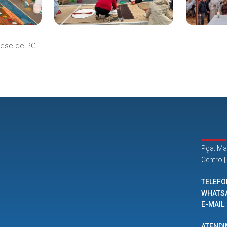
ese de PG
Pça. Ma
Centro 
TELEFO
WHATS
E-MAIL
ATEND