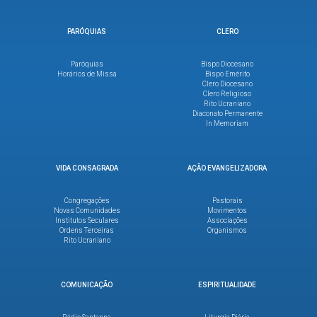
PARÓQUIAS
CLERO
Paróquias
Bispo Diocesano
Horários de Missa
Bispo Emérito
Clero Diocesano
Clero Religioso
Rito Ucraniano
Diaconato Permanente
In Memoriam
VIDA CONSAGRADA
AÇÃO EVANGELIZADORA
Congregações
Pastorais
Novas Comunidades
Movimentos
Institutos Seculares
Associações
Ordens Terceiras
Organismos
Rito Ucraniano
COMUNICAÇÃO
ESPIRITUALIDADE