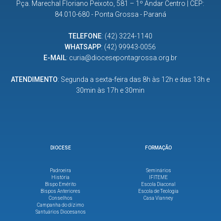
Pça. Marechal Floriano Peixoto, 581 – 1º Andar Centro | CEP:
84.010-680 - Ponta Grossa - Paraná
TELEFONE
:
(42) 3224-1140
WHATSAPP
:
(42) 99943-0056
E-MAIL
:
curia@diocesepontagrossa.org.br
ATENDIMENTO
: Segunda a sexta-feira das 8h às 12h e das 13h e
30min às 17h e 30min
DIOCESE
FORMAÇÃO
Padroeira
Seminários
História
IFITEME
Bispo Emérito
Escola Diaconal
Bispos Anteriores
Escola de Teologia
Conselhos
Casa Vianney
Campanha do dízimo
Santuários Diocesanos