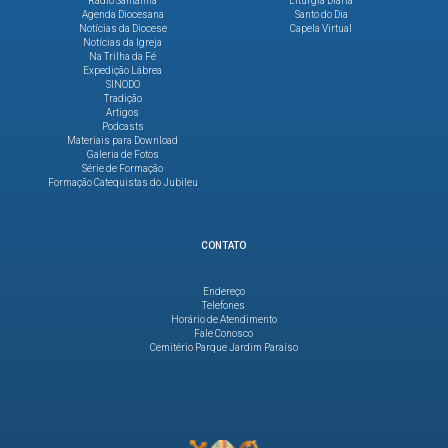
Rádio Santanna
Liturgia Diária
Agenda Diocesana
Santo do Dia
Notícias da Diocese
Capela Virtual
Notícias da Igreja
Na Trilha da Fé
Expedição Lábrea
SINODO
Tradição
Artigos
Podcasts
Materiais para Download
Galeria de Fotos
Série de Formação
Formação Catequistas do Jubileu
CONTATO
Endereço
Telefones
Horário de Atendimento
Fale Conosco
Cemitério Parque Jardim Paraíso