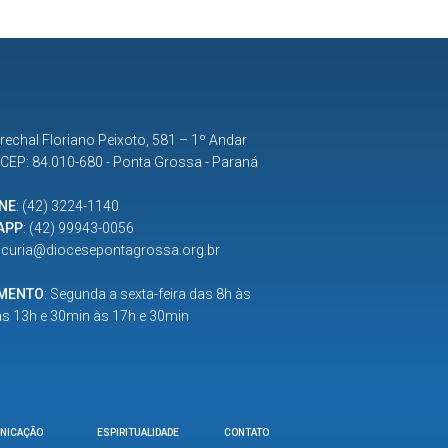
rechal Floriano Peixoto, 581 – 1º Andar
| CEP: 84.010-680 - Ponta Grossa - Paraná
NE
:
(42) 3224-1140
APP
:
(42) 99943-0056
:
curia@diocesepontagrossa.org.br
IMENTO
: Segunda a sexta-feira das 8h às
as 13h e 30min às 17h e 30min
NICAÇÃO
ESPIRITUALIDADE
CONTATO