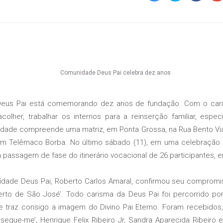
Deus Pai está comemorando dez anos de fundação. Com o car
colher, trabalhar os internos para a reinserção familiar, esp
idade compreende uma matriz, em Ponta Grossa, na Rua Bento Vi
 em Telêmaco Borba. No último sábado (11), em uma celebraçã
 a passagem de fase do itinerário vocacional de 26 participantes, e
e Deus Pai, Roberto Carlos Amaral, confirmou seu compromiss
rto de São José’. Todo carisma da Deus Pai foi percorrido por
e traz consigo a imagem do Divino Pai Eterno. Foram recebidos,
gue-me’, Henrique Felix Ribeiro Jr, Sandra Aparecida Ribeiro e 