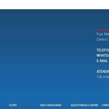
Pça. Ma
Centro 
TELEFO
WHATS
E-MAIL
ATEND
12h e d
CLERO
VIDA CONSAGRADA
AÇÃO EVANGELIZADORA
COMU