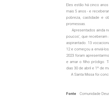
Eles estão há cinco ano
mais 5 anos - e recebera
pobreza, castidade e o
promessas.
Apresentados ainda nove
poucos’, que receberam 
aspirantado. 13 vocacio
12 e começou a enviá-los,
2023 foram apresentarmo
e amar o filho pródigo.
dias 30 de abril e 1º de m
A Santa Missa foi conce
Fonte
Comunidade Deus