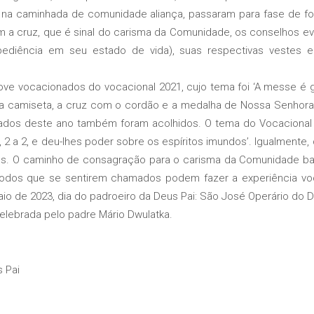
s na caminhada de comunidade aliança, passaram para fase de f
m a cruz, que é sinal do carisma da Comunidade, os conselhos e
bediência em seu estado de vida), suas respectivas vestes e
 vocacionados do vocacional 2021, cujo tema foi ‘A messe é g
a camiseta, a cruz com o cordão e a medalha de Nossa Senhora d
nados deste ano também foram acolhidos. O tema do Vocacional
 2 a 2, e deu-lhes poder sobre os espíritos imundos’. Igualmente
s. O caminho de consagração para o carisma da Comunidade base
 Todos que se sentirem chamados podem fazer a experiência voca
aio de 2023, dia do padroeiro da Deus Pai: São José Operário do Di
lebrada pelo padre Mário Dwulatka.
 Pai