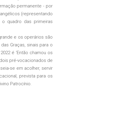
ormação permanente - por
vangélicos (representando
 o quadro das primeiras
rande e os operários são
as Graças, sinais para o
 2022 é ‘Então chamou os
, dois pré-vocacionados de
ia-se em acolher, servir
cional, prevista para os
vino Patrocínio.