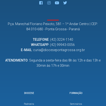
Pça. Marechal Floriano Peixoto, 581 – 1º Andar Centro | CEP:
84.010-680 - Ponta Grossa - Paraná
TELEFONE
:
(42) 3224-1140
WHATSAPP
:
(42) 99943-0056
E-MAIL
:
curia@diocesepontagrossa.org.br
ATENDIMENTO
: Segunda a sexta-feira das 8h às 12h e das 13h e
30min às 17h e 30min
DIOCESE
FORMAÇÃO
Padroeira
Seminários