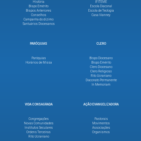
História
IFITEME
Bispo Emérito
Escola Diaconal
Bispos Anteriores
Escola de Teologia
Conselhos
Casa Vianney
Campanha do dízimo
Santuários Diocesanos
PARÓQUIAS
CLERO
Paróquias
Bispo Diocesano
Horários de Missa
Bispo Emérito
Clero Diocesano
Clero Religioso
Rito Ucraniano
Diaconato Permanente
In Memoriam
VIDA CONSAGRADA
AÇÃO EVANGELIZADORA
Congregações
Pastorais
Novas Comunidades
Movimentos
Institutos Seculares
Associações
Ordens Terceiras
Organismos
Rito Ucraniano