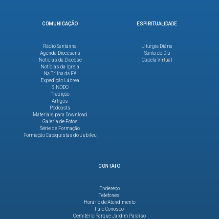
COMUNICAÇÃO
ESPIRITUALIDADE
Rádio Santanna
Liturgia Diária
Agenda Diocesana
Santo do Dia
Notícias da Diocese
Capela Virtual
Notícias da Igreja
Na Trilha da Fé
Expedição Lábrea
SINODO
Tradição
Artigos
Podcasts
Materiais para Download
Galeria de Fotos
Série de Formação
Formação Catequistas do Jubileu
CONTATO
Endereço
Telefones
Horário de Atendimento
Fale Conosco
Cemitério Parque Jardim Paraíso