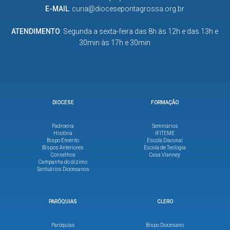
E-MAIL
:
curia@diocesepontagrossa.org.br
ATENDIMENTO
: Segunda a sexta-feira das 8h às 12h e das 13h e
30min às 17h e 30min
DIOCESE
FORMAÇÃO
Padroeira
Seminários
História
IFITEME
Bispo Emérito
Escola Diaconal
Bispos Anteriores
Escola de Teologia
Conselhos
Casa Vianney
Campanha do dízimo
Santuários Diocesanos
PARÓQUIAS
CLERO
Paróquias
Bispo Diocesano