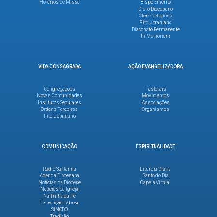
Horários de Missa
Bispo Emérito
Clero Diocesano
Clero Religioso
Rito Ucraniano
Diaconato Permanente
In Memoriam
VIDA CONSAGRADA
AÇÃO EVANGELIZADORA
Congregações
Pastorais
Novas Comunidades
Movimentos
Institutos Seculares
Associações
Ordens Terceiras
Organismos
Rito Ucraniano
COMUNICAÇÃO
ESPIRITUALIDADE
Rádio Santanna
Liturgia Diária
Agenda Diocesana
Santo do Dia
Notícias da Diocese
Capela Virtual
Notícias da Igreja
Na Trilha da Fé
Expedição Lábrea
SINODO
Tradição