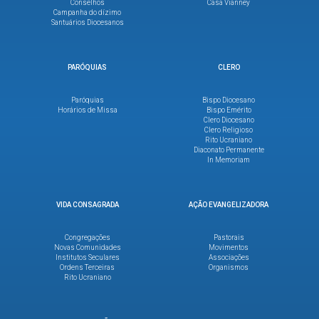
Conselhos
Casa Vianney
Campanha do dízimo
Santuários Diocesanos
PARÓQUIAS
CLERO
Paróquias
Bispo Diocesano
Horários de Missa
Bispo Emérito
Clero Diocesano
Clero Religioso
Rito Ucraniano
Diaconato Permanente
In Memoriam
VIDA CONSAGRADA
AÇÃO EVANGELIZADORA
Congregações
Pastorais
Novas Comunidades
Movimentos
Institutos Seculares
Associações
Ordens Terceiras
Organismos
Rito Ucraniano