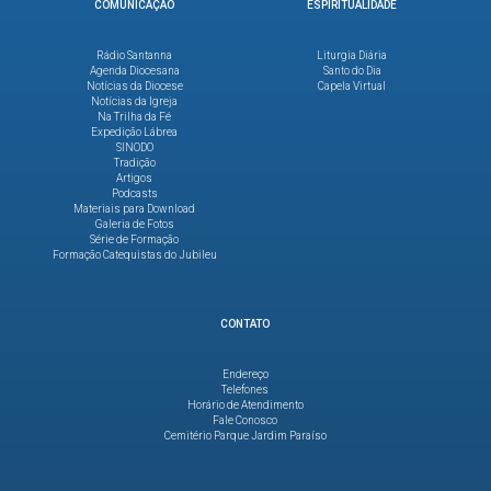
COMUNICAÇÃO
ESPIRITUALIDADE
Rádio Santanna
Liturgia Diária
Agenda Diocesana
Santo do Dia
Notícias da Diocese
Capela Virtual
Notícias da Igreja
Na Trilha da Fé
Expedição Lábrea
SINODO
Tradição
Artigos
Podcasts
Materiais para Download
Galeria de Fotos
Série de Formação
Formação Catequistas do Jubileu
CONTATO
Endereço
Telefones
Horário de Atendimento
Fale Conosco
Cemitério Parque Jardim Paraíso