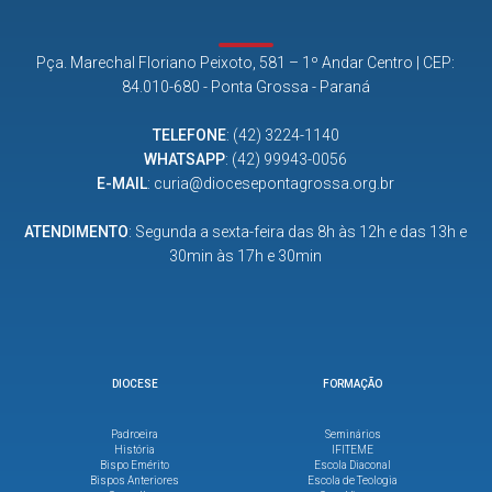
Pça. Marechal Floriano Peixoto, 581 – 1º Andar Centro | CEP:
84.010-680 - Ponta Grossa - Paraná
TELEFONE
:
(42) 3224-1140
WHATSAPP
:
(42) 99943-0056
E-MAIL
:
curia@diocesepontagrossa.org.br
ATENDIMENTO
: Segunda a sexta-feira das 8h às 12h e das 13h e
30min às 17h e 30min
DIOCESE
FORMAÇÃO
Padroeira
Seminários
História
IFITEME
Bispo Emérito
Escola Diaconal
Bispos Anteriores
Escola de Teologia