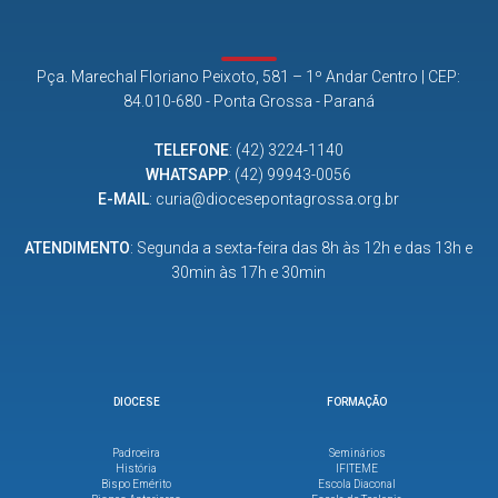
Pça. Marechal Floriano Peixoto, 581 – 1º Andar Centro | CEP:
84.010-680 - Ponta Grossa - Paraná
TELEFONE
:
(42) 3224-1140
WHATSAPP
:
(42) 99943-0056
E-MAIL
:
curia@diocesepontagrossa.org.br
ATENDIMENTO
: Segunda a sexta-feira das 8h às 12h e das 13h e
30min às 17h e 30min
DIOCESE
FORMAÇÃO
Padroeira
Seminários
História
IFITEME
Bispo Emérito
Escola Diaconal