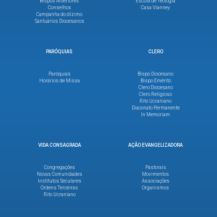
Bispos Anteriores
Escola de Teologia
Conselhos
Casa Vianney
Campanha do dízimo
Santuários Diocesanos
PARÓQUIAS
CLERO
Paróquias
Bispo Diocesano
Horários de Missa
Bispo Emérito
Clero Diocesano
Clero Religioso
Rito Ucraniano
Diaconato Permanente
In Memoriam
VIDA CONSAGRADA
AÇÃO EVANGELIZADORA
Congregações
Pastorais
Novas Comunidades
Movimentos
Institutos Seculares
Associações
Ordens Terceiras
Organismos
Rito Ucraniano