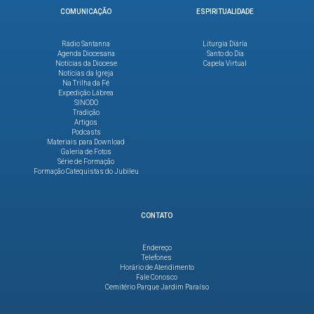
COMUNICAÇÃO
ESPIRITUALIDADE
Rádio Santanna
Liturgia Diária
Agenda Diocesana
Santo do Dia
Notícias da Diocese
Capela Virtual
Notícias da Igreja
Na Trilha da Fé
Expedição Lábrea
SINODO
Tradição
Artigos
Podcasts
Materiais para Download
Galeria de Fotos
Série de Formação
Formação Catequistas do Jubileu
CONTATO
Endereço
Telefones
Horário de Atendimento
Fale Conosco
Cemitério Parque Jardim Paraíso