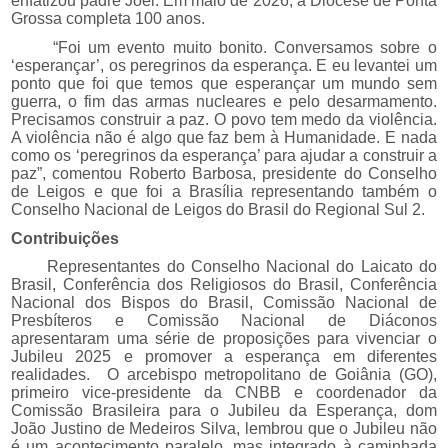
enfatizou padre Joel. Em maio de 2026, a Diocese de Ponta
Grossa completa 100 anos.
“Foi um evento muito bonito. Conversamos sobre o
‘esperançar’, os peregrinos da esperança. E eu levantei um
ponto que foi que temos que esperançar um mundo sem
guerra, o fim das armas nucleares e pelo desarmamento.
Precisamos construir a paz. O povo tem medo da violência.
A violência não é algo que faz bem à Humanidade. E nada
como os ‘peregrinos da esperança’ para ajudar a construir a
paz”, comentou Roberto Barbosa, presidente do Conselho
de Leigos e que foi a Brasília representando também o
Conselho Nacional de Leigos do Brasil do Regional Sul 2.
Contribuições
Representantes do Conselho Nacional do Laicato do
Brasil, Conferência dos Religiosos do Brasil, Conferência
Nacional dos Bispos do Brasil, Comissão Nacional de
Presbíteros e Comissão Nacional de Diáconos
apresentaram uma série de proposições para vivenciar o
Jubileu 2025 e promover a esperança em diferentes
realidades.
O arcebispo metropolitano de Goiânia (GO),
primeiro vice-presidente da CNBB e coordenador da
Comissão Brasileira para o Jubileu da Esperança, dom
João Justino de Medeiros Silva, lembrou que o Jubileu não
é um acontecimento paralelo, mas integrado à caminhada