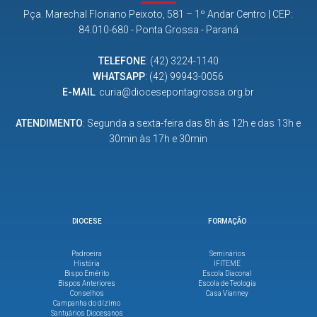
Pça. Marechal Floriano Peixoto, 581 – 1º Andar Centro | CEP:
84.010-680 - Ponta Grossa - Paraná
TELEFONE
:
(42) 3224-1140
WHATSAPP
:
(42) 99943-0056
E-MAIL
:
curia@diocesepontagrossa.org.br
ATENDIMENTO
: Segunda a sexta-feira das 8h às 12h e das 13h e
30min às 17h e 30min
DIOCESE
FORMAÇÃO
Padroeira
Seminários
História
IFITEME
Bispo Emérito
Escola Diaconal
Bispos Anteriores
Escola de Teologia
Conselhos
Casa Vianney
Campanha do dízimo
Santuários Diocesanos