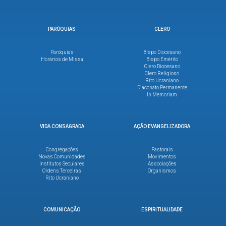
PARÓQUIAS
CLERO
Paróquias
Bispo Diocesano
Horários de Missa
Bispo Emérito
Clero Diocesano
Clero Religioso
Rito Ucraniano
Diaconato Permanente
In Memoriam
VIDA CONSAGRADA
AÇÃO EVANGELIZADORA
Congregações
Pastorais
Novas Comunidades
Movimentos
Institutos Seculares
Associações
Ordens Terceiras
Organismos
Rito Ucraniano
COMUNICAÇÃO
ESPIRITUALIDADE