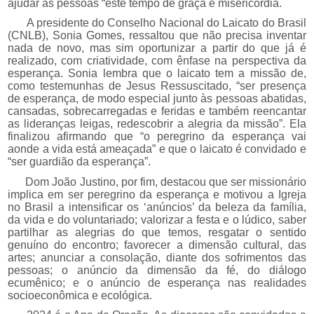
ajudar as pessoas “este tempo de graça e misericórdia.
A presidente do Conselho Nacional do Laicato do Brasil
(CNLB), Sonia Gomes, ressaltou que não precisa inventar
nada de novo, mas sim oportunizar a partir do que já é
realizado, com criatividade, com ênfase na perspectiva da
esperança. Sonia lembra que o laicato tem a missão de,
como testemunhas de Jesus Ressuscitado, “ser presença
de esperança, de modo especial junto às pessoas abatidas,
cansadas, sobrecarregadas e feridas e também reencantar
as lideranças leigas, redescobrir a alegria da missão”. Ela
finalizou afirmando que “o peregrino da esperança vai
aonde a vida está ameaçada” e que o laicato é convidado e
“ser guardião da esperança”.
Dom João Justino, por fim, destacou que ser missionário
implica em ser peregrino da esperança e motivou a Igreja
no Brasil a intensificar os ‘anúncios’ da beleza da família,
da vida e do voluntariado; valorizar a festa e o lúdico, saber
partilhar as alegrias do que temos, resgatar o sentido
genuíno do encontro; favorecer a dimensão cultural, das
artes; anunciar a consolação, diante dos sofrimentos das
pessoas; o anúncio da dimensão da fé, do diálogo
ecumênico; e o anúncio de esperança nas realidades
socioeconômica e ecológica.