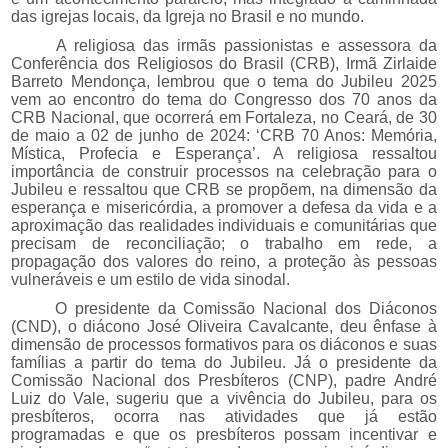
das igrejas locais, da Igreja no Brasil e no mundo.
A religiosa das irmãs passionistas e assessora da
Conferência dos Religiosos do Brasil (CRB), Irmã Zirlaide
Barreto Mendonça, lembrou que o tema do Jubileu 2025
vem ao encontro do tema do Congresso dos 70 anos da
CRB Nacional, que ocorrerá em Fortaleza, no Ceará, de 30
de maio a 02 de junho de 2024: ‘CRB 70 Anos: Memória,
Mística, Profecia e Esperança’. A religiosa ressaltou
importância de construir processos na celebração para o
Jubileu e ressaltou que CRB se propõem, na dimensão da
esperança e misericórdia, a promover a defesa da vida e a
aproximação das realidades individuais e comunitárias que
precisam de reconciliação; o trabalho em rede, a
propagação dos valores do reino, a proteção às pessoas
vulneráveis e um estilo de vida sinodal.
O presidente da Comissão Nacional dos Diáconos
(CND), o diácono José Oliveira Cavalcante, deu ênfase à
dimensão de processos formativos para os diáconos e suas
famílias a partir do tema do Jubileu. Já o presidente da
Comissão Nacional dos Presbíteros (CNP), padre André
Luiz do Vale, sugeriu que a vivência do Jubileu, para os
presbíteros, ocorra nas atividades que já estão
programadas e que os presbíteros possam incentivar e