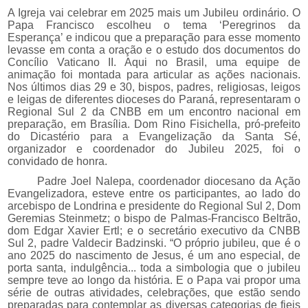
A Igreja vai celebrar em 2025 mais um Jubileu ordinário. O
Papa Francisco escolheu o tema ‘Peregrinos da
Esperança’ e indicou que a preparação para esse momento
levasse em conta a oração e o estudo dos documentos do
Concílio Vaticano II. Aqui no Brasil, uma equipe de
animação foi montada para articular as ações nacionais.
Nos últimos dias 29 e 30, b
ispos, padres, religiosas, leigos
e leigas de diferentes dioceses do Paraná, representaram o
Regional Sul 2 da CNBB em um encontro nacional em
preparação, em Brasília.
Dom Rino Fisichella, pró-prefeito
do Dicastério para a Evangelização da Santa Sé,
organizador e coordenador do Jubileu 2025, foi o
convidado de honra.
Padre Joel Nalepa, coordenador diocesano da Ação
Evangelizadora, esteve entre
os participantes, ao lado do
arcebispo de Londrina e presidente do Regional Sul 2, Dom
Geremias Steinmetz; o bispo de Palmas-Francisco Beltrão,
dom Edgar Xavier Ertl; e o secretário executivo da CNBB
Sul 2, padre Valdecir Badzinski.
“O próprio jubileu, que é o
ano 2025 do nascimento de Jesus, é um ano especial, de
porta santa, indulgência... toda a simbologia que o jubileu
sempre teve ao longo da história. E o Papa vai propor uma
série de outras atividades, celebrações, que estão sendo
preparadas para contemplar as diversas categorias de fieis