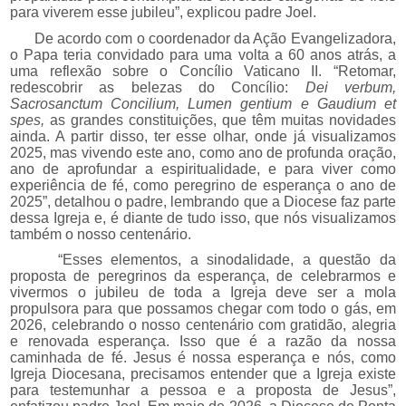
para viverem esse jubileu”, explicou padre Joel.
De acordo com o coordenador da Ação Evangelizadora,
o Papa teria convidado para uma volta a 60 anos atrás, a
uma reflexão sobre o Concílio Vaticano II. “Retomar,
redescobrir as belezas do Concílio:
Dei verbum,
Sacrosanctum Concilium, Lumen gentium e Gaudium et
spes,
as grandes constituições, que têm muitas novidades
ainda. A partir disso, ter esse olhar, onde já visualizamos
2025, mas vivendo este ano, como ano de profunda oração,
ano de aprofundar a espiritualidade, e para viver como
experiência de fé, como peregrino de esperança o ano de
2025”, detalhou o padre, lembrando que a Diocese faz parte
dessa Igreja e, é diante de tudo isso, que nós visualizamos
também o nosso centenário.
“Esses elementos, a sinodalidade, a questão da
proposta de peregrinos da esperança, de celebrarmos e
vivermos o jubileu de toda a Igreja deve ser a mola
propulsora para que possamos chegar com todo o gás, em
2026, celebrando o nosso centenário com gratidão, alegria
e renovada esperança. Isso que é a razão da nossa
caminhada de fé. Jesus é nossa esperança e nós, como
Igreja Diocesana, precisamos entender que a Igreja existe
para testemunhar a pessoa e a proposta de Jesus”,