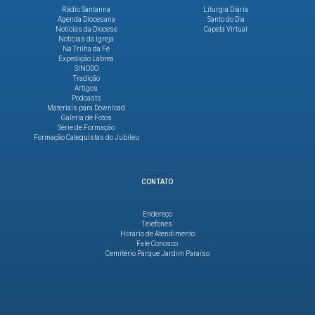
Rádio Santanna
Liturgia Diária
Agenda Diocesana
Santo do Dia
Notícias da Diocese
Capela Virtual
Notícias da Igreja
Na Trilha da Fé
Expedição Lábrea
SINODO
Tradição
Artigos
Podcasts
Materiais para Download
Galeria de Fotos
Série de Formação
Formação Catequistas do Jubileu
CONTATO
Endereço
Telefones
Horário de Atendimento
Fale Conosco
Cemitério Parque Jardim Paraíso