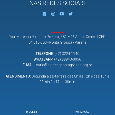
NAS REDES SOCIAIS
Pça. Marechal Floriano Peixoto, 581 – 1º Andar Centro | CEP:
84.010-680 - Ponta Grossa - Paraná
TELEFONE
:
(42) 3224-1140
WHATSAPP
:
(42) 99943-0056
E-MAIL
:
curia@diocesepontagrossa.org.br
ATENDIMENTO
: Segunda a sexta-feira das 8h às 12h e das 13h e
30min às 17h e 30min
DIOCESE
FORMAÇÃO