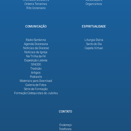
Ordens Terceiras
Organismos
Rito Ucraniano
COMUNICAÇÃO
ESPIRITUALIDADE
Rádio Santanna
Liturgia Diária
Agenda Diocesana
Santo do Dia
Notícias da Diocese
Capela Virtual
Notícias da Igreja
Na Trilha da Fé
Expedição Lábrea
SINODO
Tradição
Artigos
Podcasts
Materiais para Download
Galeria de Fotos
Série de Formação
Formação Catequistas do Jubileu
CONTATO
Endereço
Telefones