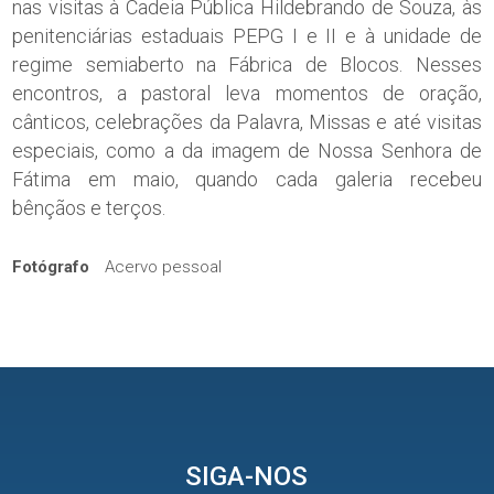
nas visitas à Cadeia Pública Hildebrando de Souza, às
penitenciárias estaduais PEPG I e II e à unidade de
regime semiaberto na Fábrica de Blocos. Nesses
encontros, a pastoral leva momentos de oração,
cânticos, celebrações da Palavra, Missas e até visitas
especiais, como a da imagem de Nossa Senhora de
Fátima em maio, quando cada galeria recebeu
bênçãos e terços.
Fotógrafo
Acervo pessoal
SIGA-NOS