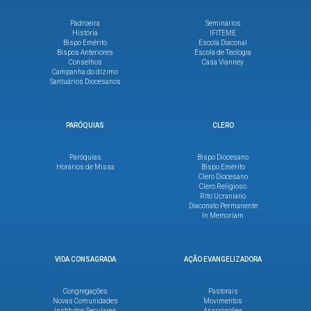
Padroeira
Seminários
História
IFITEME
Bispo Emérito
Escola Diaconal
Bispos Anteriores
Escola de Teologia
Conselhos
Casa Vianney
Campanha do dízimo
Santuários Diocesanos
PARÓQUIAS
CLERO
Paróquias
Bispo Diocesano
Horários de Missa
Bispo Emérito
Clero Diocesano
Clero Religioso
Rito Ucraniano
Diaconato Permanente
In Memoriam
VIDA CONSAGRADA
AÇÃO EVANGELIZADORA
Congregações
Pastorais
Novas Comunidades
Movimentos
Institutos Seculares
Associações