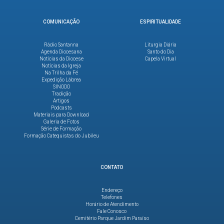
COMUNICAÇÃO
ESPIRITUALIDADE
Rádio Santanna
Liturgia Diária
Agenda Diocesana
Santo do Dia
Notícias da Diocese
Capela Virtual
Notícias da Igreja
Na Trilha da Fé
Expedição Lábrea
SINODO
Tradição
Artigos
Podcasts
Materiais para Download
Galeria de Fotos
Série de Formação
Formação Catequistas do Jubileu
CONTATO
Endereço
Telefones
Horário de Atendimento
Fale Conosco
Cemitério Parque Jardim Paraíso