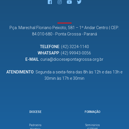
Pça. Marechal Floriano Peixoto, 581 – 1º Andar Centro | CEP:
84.010-680 - Ponta Grossa - Paraná
TELEFONE
:
(42) 3224-1140
WHATSAPP
:
(42) 99943-0056
E-MAIL
:
curia@diocesepontagrossa.org.br
ATENDIMENTO
: Segunda a sexta-feira das 8h às 12h e das 13h e
30min às 17h e 30min
DIOCESE
FORMAÇÃO
Padroeira
Seminários