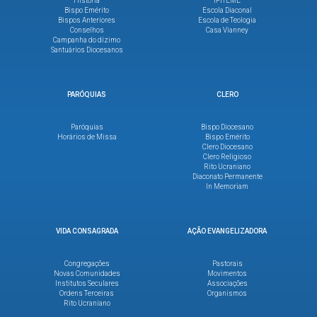
História
IFITEME
Bispo Emérito
Escola Diaconal
Bispos Anteriores
Escola de Teologia
Conselhos
Casa Vianney
Campanha do dízimo
Santuários Diocesanos
PARÓQUIAS
CLERO
Paróquias
Bispo Diocesano
Horários de Missa
Bispo Emérito
Clero Diocesano
Clero Religioso
Rito Ucraniano
Diaconato Permanente
In Memoriam
VIDA CONSAGRADA
AÇÃO EVANGELIZADORA
Congregações
Pastorais
Novas Comunidades
Movimentos
Institutos Seculares
Associações
Ordens Terceiras
Organismos
Rito Ucraniano