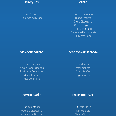
PARÓQUIAS
CLERO
Paróquias
Bispo Diocesano
Horários de Missa
Bispo Emérito
Clero Diocesano
Clero Religioso
Rito Ucraniano
Diaconato Permanente
In Memoriam
VIDA CONSAGRADA
AÇÃO EVANGELIZADORA
Congregações
Pastorais
Novas Comunidades
Movimentos
Institutos Seculares
Associações
Ordens Terceiras
Organismos
Rito Ucraniano
COMUNICAÇÃO
ESPIRITUALIDADE
Rádio Santanna
Liturgia Diária
Agenda Diocesana
Santo do Dia
Notícias da Diocese
Capela Virtual