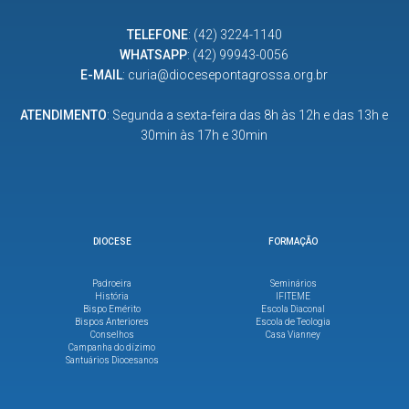
TELEFONE
:
(42) 3224-1140
WHATSAPP
:
(42) 99943-0056
E-MAIL
:
curia@diocesepontagrossa.org.br
ATENDIMENTO
: Segunda a sexta-feira das 8h às 12h e das 13h e
30min às 17h e 30min
DIOCESE
FORMAÇÃO
Padroeira
Seminários
História
IFITEME
Bispo Emérito
Escola Diaconal
Bispos Anteriores
Escola de Teologia
Conselhos
Casa Vianney
Campanha do dízimo
Santuários Diocesanos