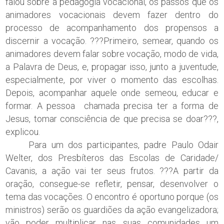
falou sobre a pedagogia vocacional, os passos que os
animadores vocacionais devem fazer dentro do
processo de acompanhamento dos propensos a
discernir a vocação. ???Primeiro, semear, quando os
animadores devem falar sobre vocação, modo de vida,
a Palavra de Deus, e, propagar isso, junto a juventude,
especialmente, por viver o momento das escolhas.
Depois, acompanhar aquele onde semeou, educar e
formar. A pessoa chamada precisa ter a forma de
Jesus, tomar consciência de que precisa se doar???,
explicou.
Para um dos participantes, padre Paulo Odair
Welter, dos Presbíteros das Escolas de Caridade/
Cavanis, a ação vai ter seus frutos. ???A partir da
oração, consegue-se refletir, pensar, desenvolver o
tema das vocações. O encontro é oportuno porque (os
ministros) serão os guardiões da ação evangelizadora;
vão poder multiplicar nas suas comunidades um