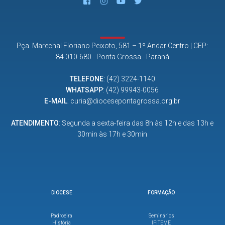
Pça. Marechal Floriano Peixoto, 581 – 1º Andar Centro | CEP:
84.010-680 - Ponta Grossa - Paraná
TELEFONE
:
(42) 3224-1140
WHATSAPP
:
(42) 99943-0056
E-MAIL
:
curia@diocesepontagrossa.org.br
ATENDIMENTO
: Segunda a sexta-feira das 8h às 12h e das 13h e
30min às 17h e 30min
DIOCESE
FORMAÇÃO
Padroeira
Seminários
História
IFITEME