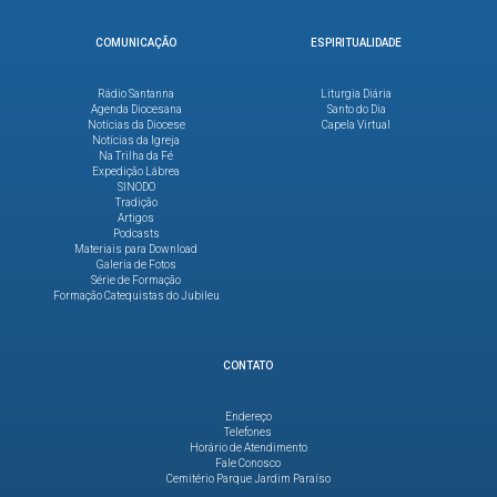
COMUNICAÇÃO
ESPIRITUALIDADE
Rádio Santanna
Liturgia Diária
Agenda Diocesana
Santo do Dia
Notícias da Diocese
Capela Virtual
Notícias da Igreja
Na Trilha da Fé
Expedição Lábrea
SINODO
Tradição
Artigos
Podcasts
Materiais para Download
Galeria de Fotos
Série de Formação
Formação Catequistas do Jubileu
CONTATO
Endereço
Telefones
Horário de Atendimento
Fale Conosco
Cemitério Parque Jardim Paraíso