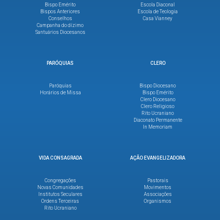
Bispo Emérito
Escola Diaconal
Bispos Anteriores
Escola de Teologia
Conselhos
Casa Vianney
Campanha do dízimo
Santuários Diocesanos
PARÓQUIAS
CLERO
Paróquias
Bispo Diocesano
Horários de Missa
Bispo Emérito
Clero Diocesano
Clero Religioso
Rito Ucraniano
Diaconato Permanente
In Memoriam
VIDA CONSAGRADA
AÇÃO EVANGELIZADORA
Congregações
Pastorais
Novas Comunidades
Movimentos
Institutos Seculares
Associações
Ordens Terceiras
Organismos
Rito Ucraniano