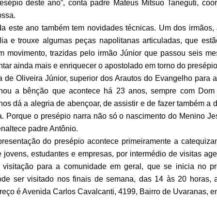
sépio deste ano”, conta padre Mateus Mitsuo Taneguti, coo
ssa.
este ano também tem novidades técnicas. Um dos irmãos, J
lia e trouxe algumas peças napolitanas articuladas, que es
m movimento, trazidas pelo irmão Júnior que passou seis me
ntar ainda mais e enriquecer o apostolado em torno do presépi
e Oliveira Júnior, superior dos Arautos do Evangelho para 
nhou a bênção que acontece há 23 anos, sempre com Dom 
os dá a alegria de abençoar, de assistir e de fazer também a 
a. Porque o presépio narra não só o nascimento do Menino Je
enaltece padre Antônio.
entação do presépio acontece primeiramente a catequizand
e jovens, estudantes e empresas, por intermédio de visitas age
 visitação para a comunidade em geral, que se inicia no p
de ser visitado nos finais de semana, das 14 às 20 horas, a
ereço é Avenida Carlos Cavalcanti, 4199, Bairro de Uvaranas, 