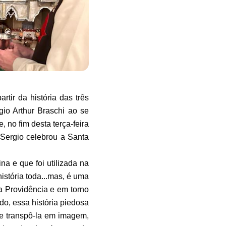
r da história das três
gio Arthur Braschi ao se
 no fim desta terça-feira
 Sergio celebrou a Santa
a e que foi utilizada na
história toda...mas, é uma
a Providência e em torno
o, essa história piedosa
de transpô-la em imagem,