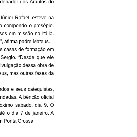
rdenador dos Arautos do
únior Rafael, esteve na
tão compondo o presépio.
ses em missão na Itália.
o”, afirma padre Mateus.
as casas de formação em
Sergio. “Desde que ele
divulgação dessa obra de
sus, mas outras fases da
os e seus catequistas,
ndadas. A bênção oficial
róximo sábado, dia 9. O
té o dia 7 de janeiro. A
em Ponta Grossa.