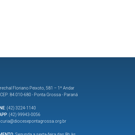
rechal Floriano Peixoto, 581 – 1º Andar
| CEP: 84.010-680 - Ponta Grossa - Paraná
NE
:
(42) 3224-1140
APP
:
(42) 99943-0056
:
curia@diocesepontagrossa.org.br
IMENTO
: Segunda a sexta-feira das 8h às