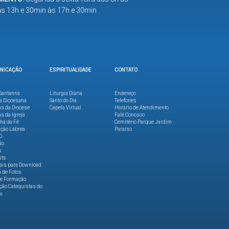
as 13h e 30min às 17h e 30min
NICAÇÃO
ESPIRITUALIDADE
CONTATO
Santanna
Liturgia Diária
Endereço
a Diocesana
Santo do Dia
Telefones
as da Diocese
Capela Virtual
Horário de Atendimento
as da Igreja
Fale Conosco
lha da Fé
Cemitério Parque Jardim
ção Lábrea
Paraíso
O
ão
s
sts
ais para Download
a de Fotos
de Formação
ão Catequistas do
u