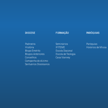
DIOCESE
FORMAÇÃO
PARÓQUIAS
Padroeira
Seminários
Paróquias
História
IFITEME
Horários de Missa
Bispo Emérito
Escola Diaconal
Bispos Anteriores
Escola de Teologia
Conselhos
Casa Vianney
Campanha do dízimo
Santuários Diocesanos