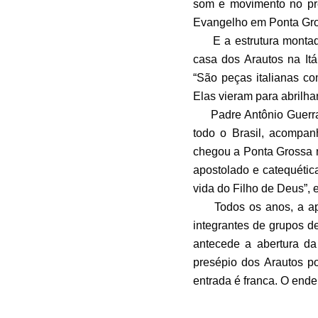
som e movimento no pre
Evangelho em Ponta Gro
E a estrutura montada 
casa dos Arautos na Itá
“São peças italianas co
Elas vieram para abrilha
Padre Antônio Guerra d
todo o Brasil, acompa
chegou a Ponta Grossa n
apostolado e catequétic
vida do Filho de Deus”, 
Todos os anos, a apres
integrantes de grupos d
antecede a abertura da
presépio dos Arautos po
entrada é franca. O end