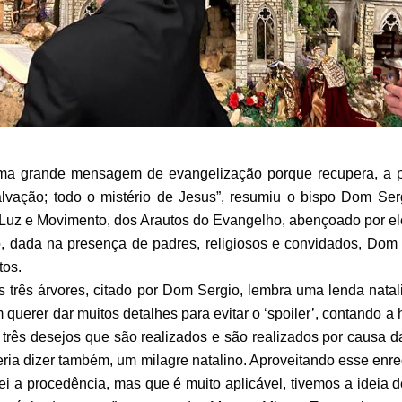
rande mensagem de evangelização porque recupera, a parti
salvação; todo o mistério de Jesus”, resumiu o bispo Dom Ser
 Luz e Movimento, dos Arautos do Evangelho, abençoado por ele,
, dada na presença de padres, religiosos e convidados, Dom
tos.
ês árvores, citado por Dom Sergio, lembra uma lenda natalin
querer dar muitos detalhes para evitar o ‘spoiler’, contando a 
 três desejos que são realizados e são realizados por causa d
ria dizer também, um milagre natalino. Aproveitando esse enred
sei a procedência, mas que é muito aplicável, tivemos a ideia 