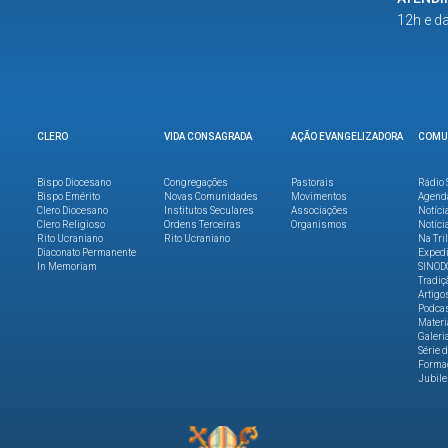
12h e d
CLERO
VIDA CONSAGRADA
AÇÃO EVANGELIZADORA
COMU
Bispo Diocesano
Congregações
Pastorais
Rádio 
Bispo Emérito
Novas Comunidades
Movimentos
Agend
Clero Diocesano
Institutos Seculares
Associações
Notíci
Clero Religioso
Ordens Terceiras
Organismos
Notíci
Rito Ucraniano
Rito Ucraniano
Na Tri
Diaconato Permanente
Expedi
In Memoriam
SINOD
Tradiç
Artigo
Podca
Materi
Galeri
Série 
Formaç
Jubile