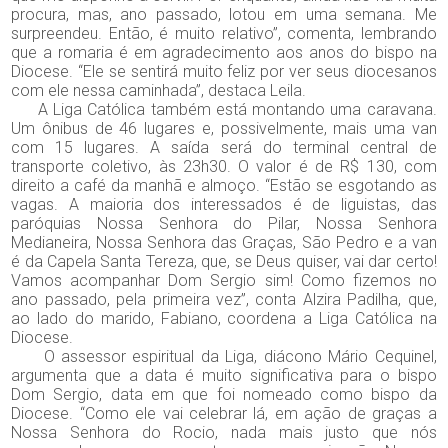
procura, mas, ano passado, lotou em uma semana. Me
surpreendeu. Então, é muito relativo”, comenta, lembrando
que a romaria é em agradecimento aos anos do bispo na
Diocese. “Ele se sentirá muito feliz por ver seus diocesanos
com ele nessa caminhada”, destaca Leila.
A Liga Católica também está montando uma caravana.
Um ônibus de 46 lugares e, possivelmente, mais uma van
com 15 lugares. A saída será do terminal central de
transporte coletivo, às 23h30. O valor é de R$ 130, com
direito a café da manhã e almoço. “Estão se esgotando as
vagas. A maioria dos interessados é de liguistas, das
paróquias Nossa Senhora do Pilar, Nossa Senhora
Medianeira, Nossa Senhora das Graças, São Pedro e a van
é da Capela Santa Tereza, que, se Deus quiser, vai dar cert
o!
Vamos acompanhar Dom Sergio sim! Como fizemos no
ano passado, pela primeira vez”, conta Alzira Padilha, que,
ao lado do marido, Fabiano, coordena a Liga Católica na
Diocese.
O assessor espiritual da Liga, diácono Mário Cequinel,
argumenta que a data é muito significativa para o bispo
Dom Sergio, data em que foi nomeado como bispo da
Diocese. “Como ele vai celebrar lá, em ação de graças a
Nossa Senhora do Rocio, nada mais justo que nós