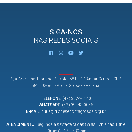
SIGA-NOS
NAS REDES SOCIAIS
Pça. Marechal Floriano Peixoto, 581 – 1º Andar Centro | CEP:
84.010-680 - Ponta Grossa - Paraná
TELEFONE
:
(42) 3224-1140
WHATSAPP
:
(42) 99943-0056
E-MAIL
:
curia@diocesepontagrossa.org.br
ATENDIMENTO
: Segunda a sexta-feira das 8h às 12h e das 13h e
30min às 17h e 30min