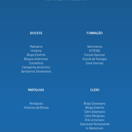
DIOCESE
FORMAÇÃO
Padroeira
Seminários
História
IFITEME
Bispo Emérito
Escola Diaconal
Bispos Anteriores
Escola de Teologia
Conselhos
Casa Vianney
Campanha do dízimo
Santuários Diocesanos
PARÓQUIAS
CLERO
Paróquias
Bispo Diocesano
Horários de Missa
Bispo Emérito
Clero Diocesano
Clero Religioso
Rito Ucraniano
Diaconato Permanente
In Memoriam