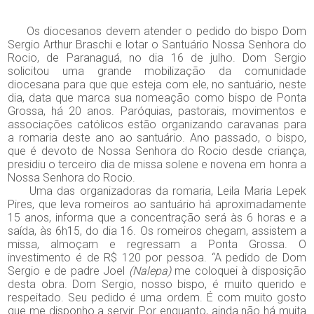
Os diocesanos devem atender o pedido do bispo Dom
Sergio Arthur Braschi e lotar o Santuário Nossa Senhora do
Rocio, de Paranaguá, no dia 16 de julho. Dom Sergio
solicitou uma grande mobilização da comunidade
diocesana para que que esteja com ele, no santuário, neste
dia, data que marca sua nomeação como bispo de Ponta
Grossa, há 20 anos. Paróquias, pastorais, movimentos e
associações católicos estão organizando caravanas para
a romaria deste ano ao santuário. Ano passado, o bispo,
que é devoto de Nossa Senhora do Rocio desde criança,
presidiu o terceiro dia de missa solene e novena em honra a
Nossa Senhora do Rocio.
Uma das organizadoras da romaria, Leila Maria Lepek
Pires, que leva romeiros ao santuário há aproximadamente
15 anos, informa que a concentração será às 6 horas e a
saída, às 6h15, do dia 16. Os romeiros chegam, assistem a
missa, almoçam e regressam a Ponta Grossa. O
investimento é de R$ 120 por pessoa. “A pedido de Dom
Sergio e de padre Joel
(Nalepa)
me coloquei à disposição
desta obra. Dom Sergio, nosso bispo, é muito querido e
respeitado. Seu pedido é uma ordem. É com muito gosto
que me disponho a servir. Por enquanto, ainda não há muita