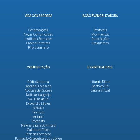
VIDA CONSAGRADA
AÇÃO EVANGELIZADORA
Congregações
Pastorais
Novas Comunidades
Movimentos
Institutos Seculares
Associações
Ordens Terceiras
Organismos
Rito Ucraniano
COMUNICAÇÃO
ESPIRITUALIDADE
Rádio Santanna
Liturgia Diária
Agenda Diocesana
Santo do Dia
Notícias da Diocese
Capela Virtual
Notícias da Igreja
Na Trilha da Fé
Expedição Lábrea
SINODO
Tradição
Artigos
Podcasts
Materiais para Download
Galeria de Fotos
Série de Formação
Formação Catequistas do Jubileu