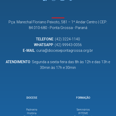
Pça. Marechal Floriano Peixoto, 581 – 1º Andar Centro | CEP:
84.010-680 - Ponta Grossa - Paraná
TELEFONE
:
(42) 3224-1140
WHATSAPP
:
(42) 99943-0056
E-MAIL
:
curia@diocesepontagrossa.org.br
ATENDIMENTO
: Segunda a sexta-feira das 8h às 12h e das 13h e
30min às 17h e 30min
DIOCESE
FORMAÇÃO
Padroeira
Seminários
História
IFITEME