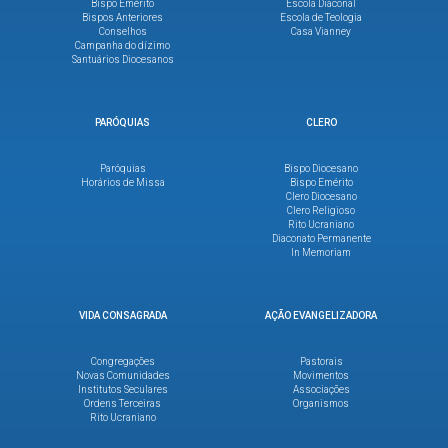
Bispo Emérito
Escola Diaconal
Bispos Anteriores
Escola de Teologia
Conselhos
Casa Vianney
Campanha do dízimo
Santuários Diocesanos
PARÓQUIAS
CLERO
Paróquias
Bispo Diocesano
Horários de Missa
Bispo Emérito
Clero Diocesano
Clero Religioso
Rito Ucraniano
Diaconato Permanente
In Memoriam
VIDA CONSAGRADA
AÇÃO EVANGELIZADORA
Congregações
Pastorais
Novas Comunidades
Movimentos
Institutos Seculares
Associações
Ordens Terceiras
Organismos
Rito Ucraniano