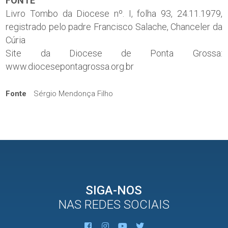
FONTE
Livro Tombo da Diocese nº. I, folha 93, 24.11.1979,
registrado pelo padre Francisco Salache, Chanceler da
Cúria
Site da Diocese de Ponta Grossa:
www.diocesepontagrossa.org.br
Fonte
Sérgio Mendonça Filho
SIGA-NOS
NAS REDES SOCIAIS