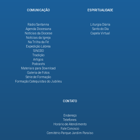
COMUNICAÇÃO
ESPIRITUALIDADE
Rádio Santanna
Liturgia Diária
Agenda Diocesana
Santo do Dia
Notícias da Diocese
Capela Virtual
Notícias da Igreja
Na Trilha da Fé
Expedição Lábrea
SINODO
Tradição
Artigos
Podcasts
Materiais para Download
Galeria de Fotos
Série de Formação
Formação Catequistas do Jubileu
CONTATO
Endereço
Telefones
Horário de Atendimento
Fale Conosco
Cemitério Parque Jardim Paraíso